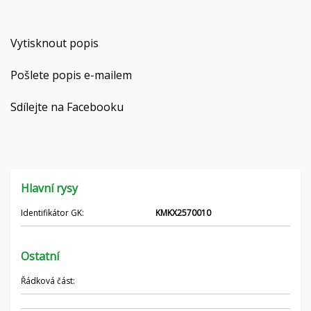
Hrvatski
Vytisknout popis
Nederlands
Pošlete popis e-mailem
Français
Sdílejte na Facebooku
Русский
српски
Українська
Hlavní rysy
Identifikátor GK:
KMKX2570010
Ostatní
Řádková část: