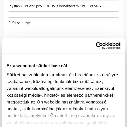
Joystick - Traktor pro ISOBUS (s konektorem CPC + kabel Y)
Šířící se hlavy:
Sada tří držáků stříkacích trysek - 48 kusů
Trysky:
Ez a weboldal sütiket használ
XR11005 (BARNA) - 48 kusů
Sütiket használunk a tartalmak és hirdetések személyre
szabásához, közösségi funkciók biztosításához,
AIXR110005 (BARNA) - 48 kusů
valamint weboldalforgalmunk elemzéséhez. Ezenkívül
TWINJET TTJ60 - 11005 (BARNA) - 48 kusů
közösségi média-, hirdető- és elemező partnereinkkel
megosztjuk az Ön weboldalhasználatra vonatkozó
adatait, akik kombinálhatják az adatokat más olyan
Další příslušenství:
adatokkal, amelyeket Ön adott meg számukra vagy az
Ön által használt más szolgáltatásokból gyűjtöttek.