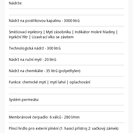
Nádrže:
Nádrž na postřikovou kapalinu - 3000 litrů
Směšovací injektory | Mytí zásobníku | Indikátor mokré hladiny |
Injekční filtr | Uzavírací víko se závitem
Technologická nádrž - 300 litrů
Nádrž na ruční mytí - 20 litrů
Nádrž na chemikálie - 35 litrů (polyethylen)
Funkce: chemické mytí | mytí lahví | oplachování
Systém permeátu:
Membránové čerpadlo: 6 válců - 280 l/min
Plnicí hrdlo pro externí plnění (1: hasicí přístroj 2: vačkový zámek)