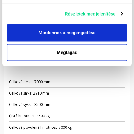
Hnací hřídel vrtule
Samonasávací hadice a filtr - 6 m
Részletek megjelenítése
Silniční osvětlení
Mindennek a megengedése
Úložný box na nářadí
Blatníky
Megtagad
Technické údaje
Celková délka: 7000 mm
Celková šířka: 2910 mm
Celková výška: 3500 mm
Čistá hmotnost: 3500 kg
Celková povolená hmotnost: 7000 kg