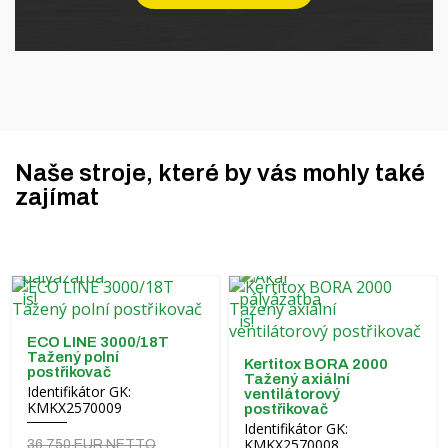
Naše stroje, které by vás mohly také
zajímat
ECO LINE 3000/18T
Tažený polní
Kertitox BORA 2000
postřikovač
Tažený axiální
Identifikátor GK:
ventilátorový
KMKX2570009
postřikovač
Identifikátor GK:
KMKX2570008
36 750 EUR NETTO