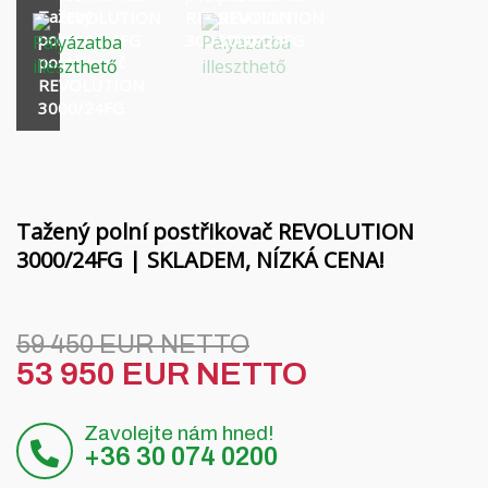
Financování
Rotační nosníky MORENI
Tažený
REVOLUTION
REVOLUTION
REVOLUTION
polní
3000/24FG
3000/24FG
3000/24FG
Kariéra
Pracovní nástroje Quivogne
postřikovač
REVOLUTION
O nás
Půdní stroje LETÁK-LEKO
3000/24FG
Blog
Postřikovače KERTITOX
Kontakt
Ostatní příslušenství
Tažený polní postřikovač REVOLUTION
3000/24FG | SKLADEM, NÍZKÁ CENA!
English
59 450 EUR NETTO
Magyar
53 950 EUR NETTO
Deutsch
Zavolejte nám hned!
+36 30 074 0200
Română