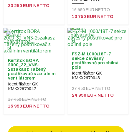
33 250 EUR NETTO
16 450 EUR NETTO
13 750 EUR NETTO
FSZ-M 1000/18T-7
sekce Závěsný
Kertitox BORA
postřikovač pro obilná
2000_32_VNS-
pole
2szakasz Tažený
Identifikátor GK:
postřikovač s axiálním
KMKX2670048
ventilátorem
Identifikátor GK:
KMKX2670047
27 450 EUR NETTO
24 950 EUR NETTO
17 450 EUR NETTO
15 950 EUR NETTO