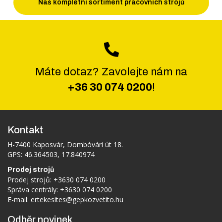
Náš kompletní sortiment pracovních strojů
Máte dotaz? Zavolejte nám na
+36 30 074 0200
!
Kontakt
H-7400 Kaposvár, Dombóvári út 18.
GPS: 46.364503, 17.840974
Prodej strojů
Prodej strojů:
+3630 074 0200
Správa centrály:
+3630 074 0200
E-mail:
ertekesites@gepkozvetito.hu
Odběr novinek