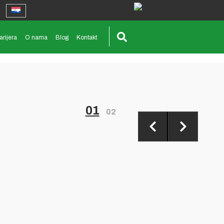
arijera
O nama
Blog
Kontakt
01
02