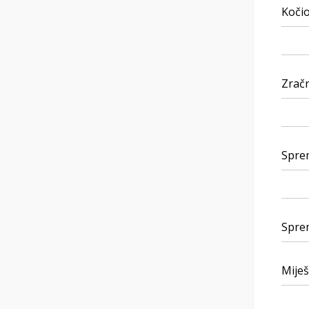
Kočio
Zrač
Sprem
Sprem
Miješ