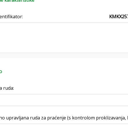
e karakteristike
entifikator:
KMKX25
o
a ruda:
no upravljana ruda za praćenje (s kontrolom proklizavanja, k