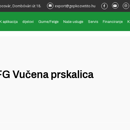
posvár, Dombóvári út 18.
export@gepkozvetito.hu
 aplikacija
dijelovi
Gume/Felge
Naše usluge
Servis
Financiranje
K
 Vučena prskalica