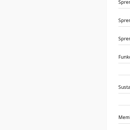
Sprem
Sprem
Sprem
Funkc
Susta
Membr