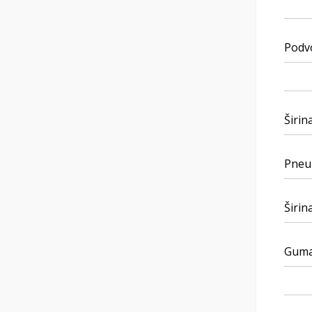
Podvo
Širin
Pneum
Širin
Guma