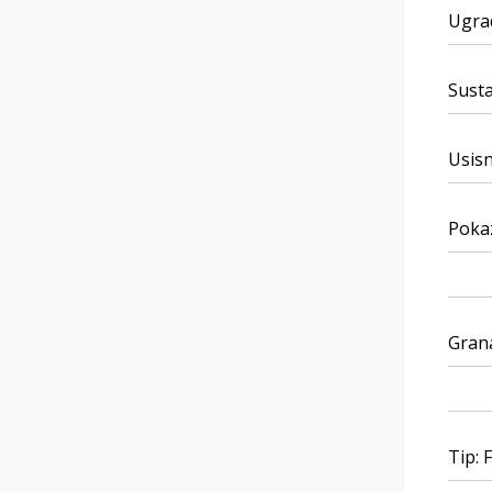
Ugrad
Susta
Usisni
Pokaz
Grana
Tip: 