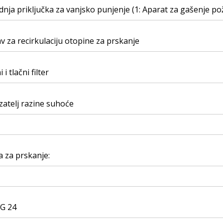
nja priključka za vanjsko punjenje (1: Aparat za gašenje po
v za recirkulaciju otopine za prskanje
 i tlačni filter
atelj razine suhoće
 za prskanje:
FG 24