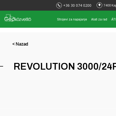
+36 30 074 0200
7400 Ka
Strojevi za napajanje
Alati za rad
ÁTK
< Nazad
REVOLUTION 3000/24FG