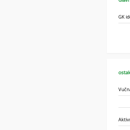
Glavn
GK id
ostal
Vučn
Aktiv