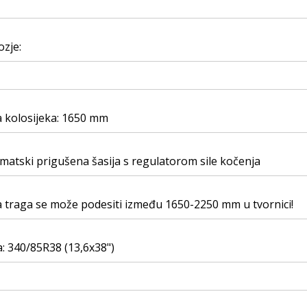
zje:
a kolosijeka: 1650 mm
atski prigušena šasija s regulatorom sile kočenja
a traga se može podesiti između 1650-2250 mm u tvornici!
: 340/85R38 (13,6x38")