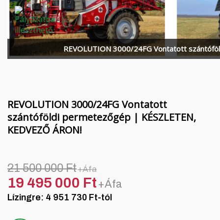
Finanszírozás
MORENI forgóboronák
Karrier
QUIVOGNE talajmunkagépek
Rólunk
LETÁK-LEKO talajmunkagépek
REVOLUTION 3000/24FG Vontatott szántófö
Blog
KERTITOX permetezők
Elérhetőség
Egyéb kiegészítők
REVOLUTION 3000/24FG Vontatott
szántóföldi permetezőgép | KÉSZLETEN,
KEDVEZŐ ÁRON!
English
Deutsch
21 500 000 Ft
+Áfa
19 495 000 Ft
+Áfa
Română
Lízingre: 4 951 730 Ft-tól
Hrvatski