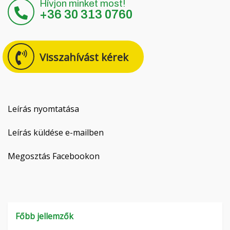
Hívjon minket most!
Čeština
+36 30 313 0760
Nederlands
Visszahívást kérek
Français
Русский
српски
Leírás nyomtatása
Leírás küldése e-mailben
Українська
Megosztás Facebookon
Főbb jellemzők