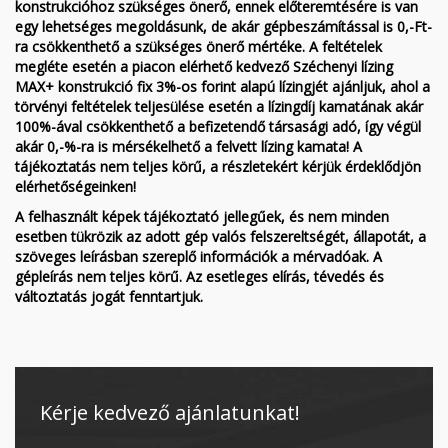
konstrukcióhoz szükséges önerő, ennek előteremtésére is van
egy lehetséges megoldásunk, de akár gépbeszámítással is 0,-Ft-
ra csökkenthető a szükséges önerő mértéke. A feltételek
megléte esetén a piacon elérhető kedvező Széchenyi lízing
MAX+ konstrukció fix 3%-os forint alapú lízingjét ajánljuk, ahol a
törvényi feltételek teljesülése esetén a lízingdíj kamatának akár
100%-ával csökkenthető a befizetendő társasági adó, így végül
akár 0,-%-ra is mérsékelhető a felvett lízing kamata! A
tájékoztatás nem teljes körű, a részletekért kérjük érdeklődjön
elérhetőségeinken!
A felhasznált képek tájékoztató jellegűek, és nem minden
esetben tükrözik az adott gép valós felszereltségét, állapotát, a
szöveges leírásban szereplő információk a mérvadóak. A
gépleírás nem teljes körű. Az esetleges elírás, tévedés és
változtatás jogát fenntartjuk.
Kérje kedvező ajánlatunkat!