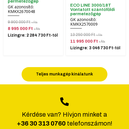
permetezőgép
ECO LINE 3000/18T
GK azonosító:
Vontatott szántóföldi
KMKX2670048
permetezőgép
GK azonosító:
9 900 000 Ft
+Áfa
KMKX2570009
8 995 000 Ft
+Áfa
13 250 000 Ft
Lízingre: 2 284 730 Ft-tól
+Áfa
11 995 000 Ft
+Áfa
Lízingre: 3 046 730 Ft-tól
Teljes munkagép kínálatunk
Kérdése van? Hívjon minket a
+36 30 313 0760
telefonszámon!