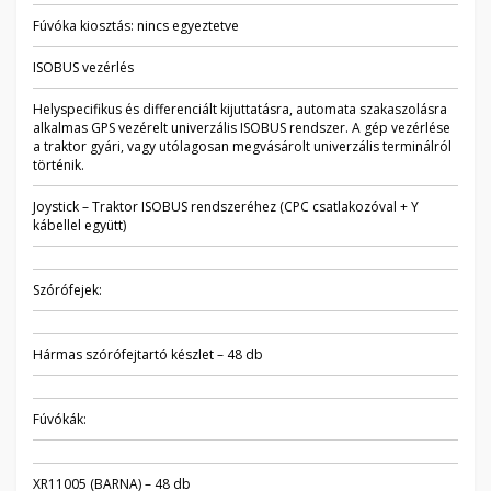
Fúvóka kiosztás: nincs egyeztetve
ISOBUS vezérlés
Helyspecifikus és differenciált kijuttatásra, automata szakaszolásra
alkalmas GPS vezérelt univerzális ISOBUS rendszer. A gép vezérlése
a traktor gyári, vagy utólagosan megvásárolt univerzális terminálról
történik.
Joystick – Traktor ISOBUS rendszeréhez (CPC csatlakozóval + Y
kábellel együtt)
Szórófejek:
Hármas szórófejtartó készlet – 48 db
Fúvókák:
XR11005 (BARNA) – 48 db