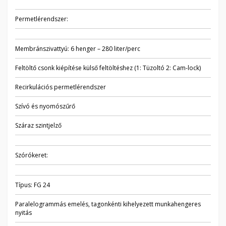
Permetlérendszer:
Membránszivattyú: 6 henger – 280 liter/perc
Feltöltő csonk kiépítése külső feltöltéshez (1: Tüzoltó 2: Cam-lock)
Recirkulációs permetlérendszer
Szívó és nyomószűrő
Száraz szintjelző
Szórókeret:
Típus: FG 24
Paralelogrammás emelés, tagonkénti kihelyezett munkahengeres
nyitás