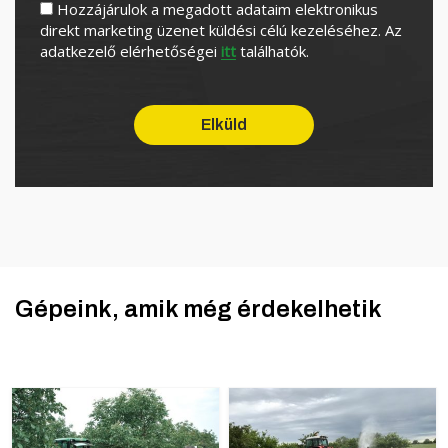
Hozzájárulok a megadott adataim elektronikus
direkt marketing üzenet küldési célú kezeléséhez. Az
adatkezelő elérhetőségei
itt
találhatók.
Gépeink, amik még érdekelhetik