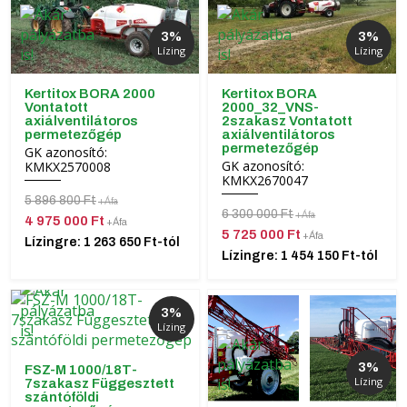
3%
3%
Lízing
Lízing
Kertitox BORA 2000
Kertitox BORA
Vontatott
2000_32_VNS-
axiálventilátoros
2szakasz Vontatott
permetezőgép
axiálventilátoros
permetezőgép
GK azonosító:
GK azonosító:
KMKX2570008
KMKX2670047
5 896 800 Ft
+Áfa
6 300 000 Ft
+Áfa
4 975 000 Ft
+Áfa
5 725 000 Ft
+Áfa
Lízingre: 1 263 650 Ft-tól
Lízingre: 1 454 150 Ft-tól
3%
Lízing
3%
FSZ-M 1000/18T-
Lízing
7szakasz Függesztett
szántóföldi