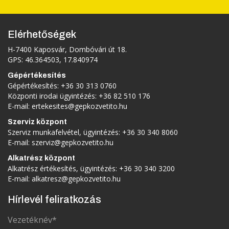
Elérhetőségek
H-7400 Kaposvár, Dombóvári út 18.
GPS: 46.364503, 17.840974
Gépértékesítés
Gépértékesítés:
+36 30 313 0760
Központi irodai ügyintézés:
+36 82 510 176
E-mail:
ertekesites@gepkozvetito.hu
Szerviz központ
Szerviz munkafelvétel, ügyintézés:
+36 30 340 8060
E-mail:
szerviz@gepkozvetito.hu
Alkatrész központ
Alkatrész értékesítés, ügyintézés:
+36 30 340 3200
E-mail:
alkatresz@gepkozvetito.hu
Hírlevél feliratkozás