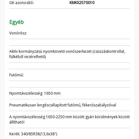
GK azonosító:
KMKX2570010
Egyéb
Vonórész:
Aktív kormányzású nyomkövető vonószerkezet (csúszáskontrollal,
fülkéből vezérelhető)
Futómű:
Nyomtávszélesség: 1650 mm
Pneumatikusan lengéscsillapított futómű, fékerőszabályzóval
A nyomtávszélesség 1650-2250 mm között gyári körülmények között
állítható!
Kerék: 340/85R38(13,6x38")