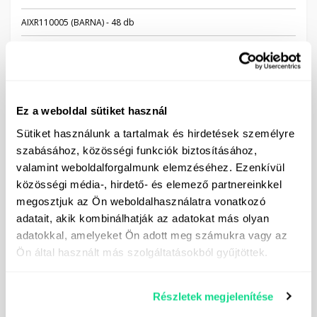
AIXR110005 (BARNA) - 48 db
TWINJET TTJ60 – 11005 (BARNA) – 48 db
Egyéb kiegészítők:
Ez a weboldal sütiket használ
Sütiket használunk a tartalmak és hirdetések személyre
Meghajtó kardántengely
szabásához, közösségi funkciók biztosításához,
Önfelszívó tömlő és szűrő – 6 m
valamint weboldalforgalmunk elemzéséhez. Ezenkívül
közösségi média-, hirdető- és elemező partnereinkkel
Közúti világítás
megosztjuk az Ön weboldalhasználatra vonatkozó
Eszköztároló doboz
adatait, akik kombinálhatják az adatokat más olyan
adatokkal, amelyeket Ön adott meg számukra vagy az
Sárvédő
Ön által használt más szolgáltatásokból gyűjtöttek.
Műszaki adatok
Részletek megjelenítése