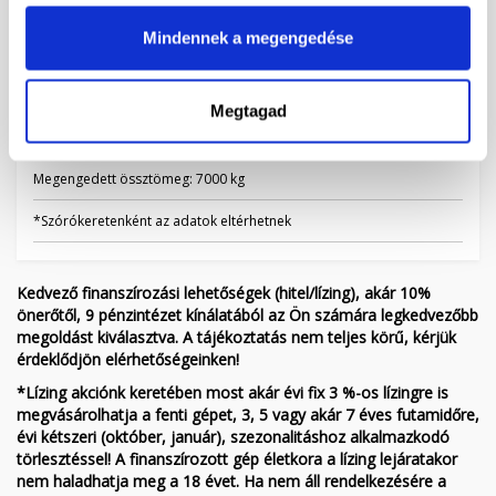
Teljes hossz: 7000 mm
Mindennek a megengedése
Teljes szélesség: 2910 mm
Teljes magasság: 3500 mm
Megtagad
Nettó tömeg: 3500 kg
Megengedett össztömeg: 7000 kg
*Szórókeretenként az adatok eltérhetnek
Kedvező finanszírozási lehetőségek (hitel/lízing), akár 10%
önerőtől, 9 pénzintézet kínálatából az Ön számára legkedvezőbb
megoldást kiválasztva. A tájékoztatás nem teljes körű, kérjük
érdeklődjön elérhetőségeinken!
*Lízing akciónk keretében most akár évi fix 3 %-os lízingre is
megvásárolhatja a fenti gépet, 3, 5 vagy akár 7 éves futamidőre,
évi kétszeri (október, január), szezonalitáshoz alkalmazkodó
törlesztéssel! A finanszírozott gép életkora a lízing lejáratakor
nem haladhatja meg a 18 évet. Ha nem áll rendelkezésére a