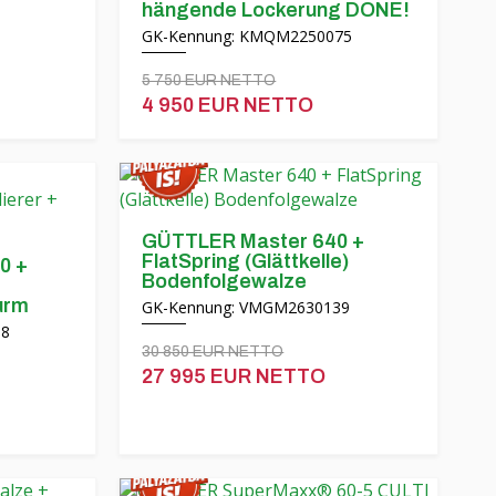
hängende Lockerung DONE!
GK-Kennung: KMQM2250075
5 750 EUR NETTO
4 950 EUR NETTO
GÜTTLER Master 640 +
FlatSpring (Glättkelle)
0 +
Bodenfolgewalze
urm
GK-Kennung: VMGM2630139
38
30 850 EUR NETTO
27 995 EUR NETTO