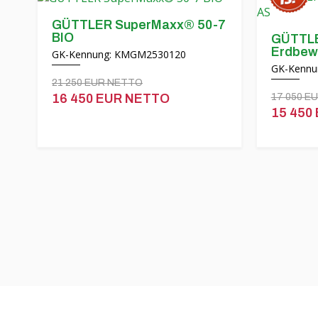
GÜTTLER SuperMaxx® 50-7
BIO
GÜTTL
Erdbew
GK-Kennung: KMGM2530120
GK-Kennu
21 250 EUR NETTO
16 450 EUR NETTO
17 050 E
15 450