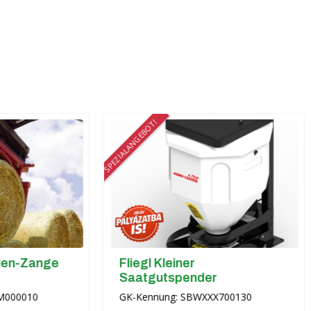
SPEZIALANGEBOT!
e
Fliegl Kleiner
Flieg
Saatgutspender
Düng
GK-Kennung: SBWXXX700130
GK-Ke