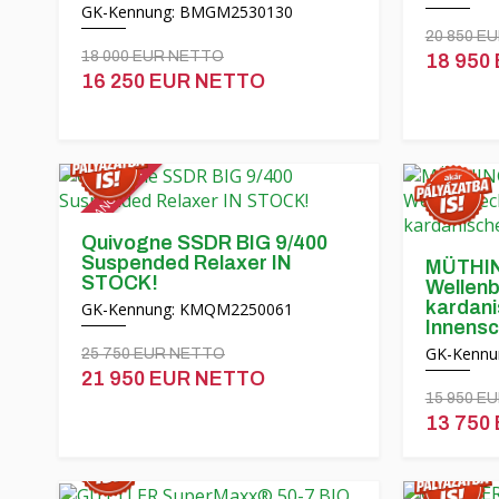
GK-Kennung: BMGM2530130
20 850 E
18 000 EUR NETTO
18 950
16 250 EUR NETTO
SPEZIALANGEBOT!
Quivogne SSDR BIG 9/400
Suspended Relaxer IN
MÜTHIN
STOCK!
Wellenb
kardani
GK-Kennung: KMQM2250061
Innensc
GK-Kennu
25 750 EUR NETTO
21 950 EUR NETTO
15 950 E
13 750