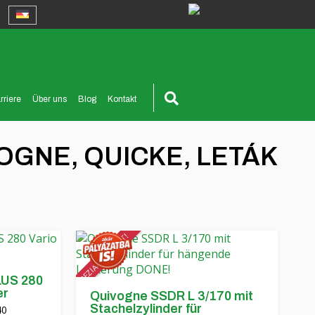
rriere
Über uns
Blog
Kontakt
OGNE, QUICKE, LETÁK
SPEZIALANGEBOT!
US 280
er
Quivogne SSDR L 3/170 mit
Stachelzylinder für
40