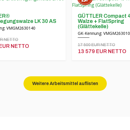
ER®
GÜTTLER Compact 
egungswalze LK 30 AS
Walze + FlatSpring
(Glättekelle)
ng: VMGM2630140
GK-Kennung: VMGM263010
UR NETTO
17 500 EUR NETTO
 EUR NETTO
13 579 EUR NETTO
Weitere Arbeitsmittel auflisten