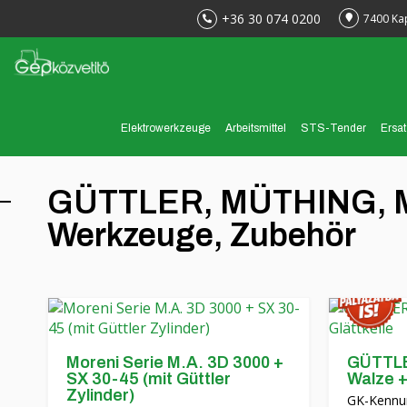
+36 30 074 0200
7400 Ka
Elektrowerkzeuge
Arbeitsmittel
STS-Tender
Ersat
GÜTTLER, MÜTHING, 
Werkzeuge, Zubehör
Moreni Serie M.A. 3D 3000 +
GÜTTLE
SX 30-45 (mit Güttler
Walze +
Zylinder)
GK-Kennu