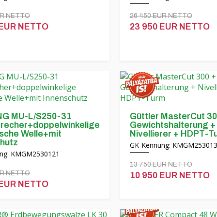
UR NETTO
26 450 EUR NETTO
 EUR NETTO
23 950 EUR NETTO
G MU-L/S250-31
Güttler MasterCut 30
recher+doppelwinkelige
Gewichtshalterung +
sche Welle+mit
Nivellierer + HDPT-T
hutz
GK-Kennung: KMGM25301
ng: KMGM2530121
13 750 EUR NETTO
UR NETTO
10 950 EUR NETTO
 EUR NETTO