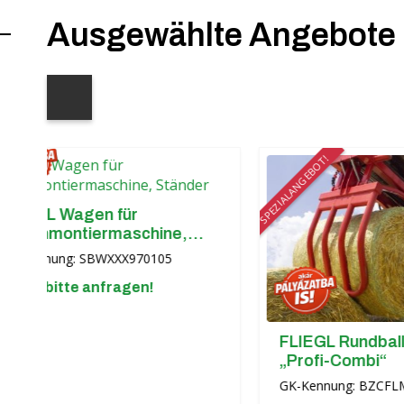
Ausgewählte Angebote
SPEZIALANGEBOT!
Wagen für
ntiermaschine,
g: SBWXXX970105
tte anfragen!
FLIEGL Rundballen-Zang
„Profi-Combi“
GK-Kennung: BZCFLM000010