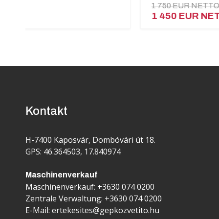
1 750 EUR NETTO
1 450 EUR NETTO
Kontakt
H-7400 Kaposvár, Dombóvári út 18.
GPS: 46.364503, 17.840974
Maschinenverkauf
Maschinenverkauf:
+3630 074 0200
Zentrale Verwaltung:
+3630 074 0200
E-Mail:
ertekesites@gepkozvetito.hu