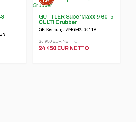
48
GÜTTLER SuperMaxx® 60-5
CULTI Grubber
GK-Kennung: VMGM2530119
43
26 950 EUR NETTO
24 450 EUR NETTO