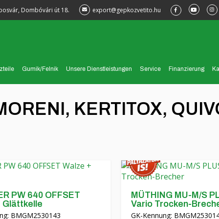
posvár, Dombóvári út 18.
export@gepkozvetito.hu
zteile
Gumik/Felnik
Unsere Dienstleistungen
Service
Finanzierung
Ka
MORENI, KERTITOX, QUIV
R PW 640 OFFSET
MÜTHING MU-M/S PL
 Glättkelle
Vario Trocken-Brech
ng: BMGM2530143
GK-Kennung: BMGM25301