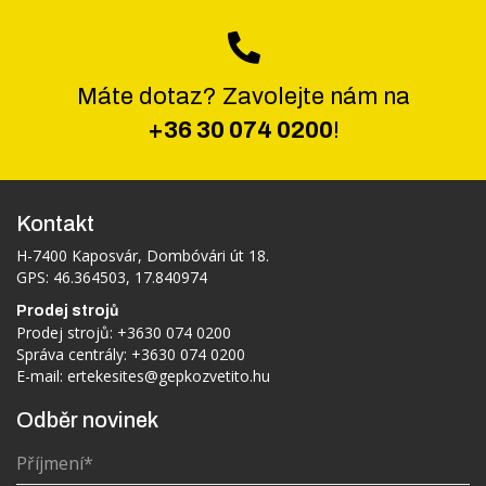
Máte dotaz? Zavolejte nám na
+36 30 074 0200
!
Kontakt
H-7400 Kaposvár, Dombóvári út 18.
GPS: 46.364503, 17.840974
Prodej strojů
Prodej strojů:
+3630 074 0200
Správa centrály:
+3630 074 0200
E-mail:
ertekesites@gepkozvetito.hu
Odběr novinek