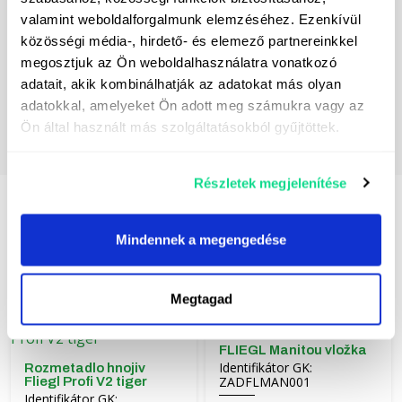
valamint weboldalforgalmunk elemzéséhez. Ezenkívül
közösségi média-, hirdető- és elemező partnereinkkel
megosztjuk az Ön weboldalhasználatra vonatkozó
adatait, akik kombinálhatják az adatokat más olyan
adatokkal, amelyeket Ön adott meg számukra vagy az
Ön által használt más szolgáltatásokból gyűjtöttek.
Részletek megjelenítése
Některé z našich dalších nabídek
Mindennek a megengedése
Megtagad
FLIEGL Manitou vložka
Identifikátor GK:
Rozmetadlo hnojiv
ZADFLMAN001
Fliegl Profi V2 tiger
Identifikátor GK: