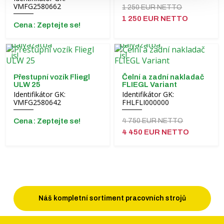
VMFG2580662
1 250 EUR NETTO
1 250 EUR NETTO
Cena: Zeptejte se!
Přestupní vozík Fliegl
Čelní a zadní nakladač
ULW 25
FLIEGL Variant
Identifikátor GK:
Identifikátor GK:
VMFG2580642
FHLFLI000000
Cena: Zeptejte se!
4 750 EUR NETTO
4 450 EUR NETTO
Náš kompletní sortiment pracovních strojů