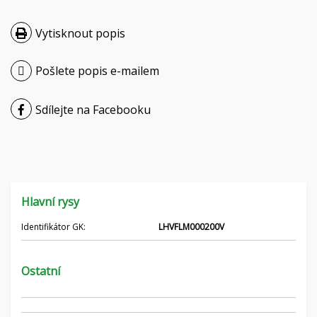
Hrvatski
Vytisknout popis
Nederlands
Pošlete popis e-mailem
Français
Sdílejte na Facebooku
Русский
српски
Українська
Hlavní rysy
Identifikátor GK:
LHVFLM000200V
Ostatní