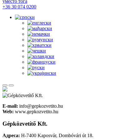
уместо тога
+36 30 074 0200
E-mail:
info@gepkozvetito.hu
Web:
www.gepkozvetito.hu
Gépközvetítő Kft.
Адреса:
H-7400 Kaposvár, Dombóvári út 18.