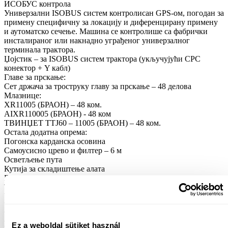
ИСОБУС контрола
Универзални ISOBUS систем контролисан GPS-ом, погодан за
примену специфичну за локацију и диференцирану примену
и аутоматско сечење. Машина се контролише са фабрички
инсталираног или накнадно уграђеног универзалног
терминала трактора.
Џојстик – за ISOBUS систем трактора (укључујући CPC
конектор + Y кабл)
Главе за прскање:
Сет држача за троструку главу за прскање – 48 делова
Млазнице:
XR11005 (БРАОН) – 48 ком.
AIXR110005 (БРАОН) - 48 ком
ТВИНЏЕТ ТТЈ60 – 11005 (БРАОН) – 48 ком.
Остала додатна опрема:
Погонска карданска осовина
Самоусисно црево и филтер – 6 м
Осветљење пута
Кутија за складиштење алата
Блатник
Технички подаци
Укупна дужина: 7000 мм
Укупна ширина: 2910 мм
Укупна висина: 3500 мм
Нето тежина: 3500 кг
Ez a weboldal sütiket használ