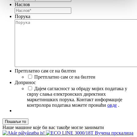
Наслов
Порука
Претплатио сам се на билтен
Претплатио сам се на билтен
Допринос
Дајем сагласност за обраду мојих података у
сврху слања електронских директних
маркетиншких порука. Контакт информације
контролора података можете пронаћи
овде
.
Наше машине које би вас такође могле занимати