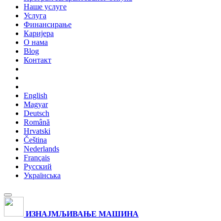
Наше услуге
Услуга
Финансирање
Каријера
О нама
Blog
Контакт
English
Magyar
Deutsch
Română
Hrvatski
Čeština
Nederlands
Français
Русский
Українська
ИЗНАЈМЉИВАЊЕ МАШИНА