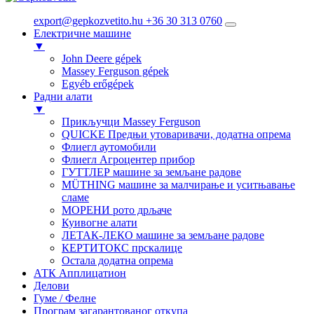
export@gepkozvetito.hu
+36 30 313 0760
Електричне машине
▼
John Deere gépek
Massey Ferguson gépek
Egyéb erőgépek
Радни алати
▼
Прикључци Massey Ferguson
QUICKE Предњи утоваривачи, додатна опрема
Флиегл аутомобили
Флиегл Агроцентер прибор
ГУТТЛЕР машине за земљане радове
MÜTHING машине за малчирање и уситњавање
сламе
МОРЕНИ рото дрљаче
Куивогне алати
ЛЕТАК-ЛЕКО машине за земљане радове
КЕРТИТОКС прскалице
Остала додатна опрема
АТК Апплицатион
Делови
Гуме / Фелне
Програм загарантованог откупа