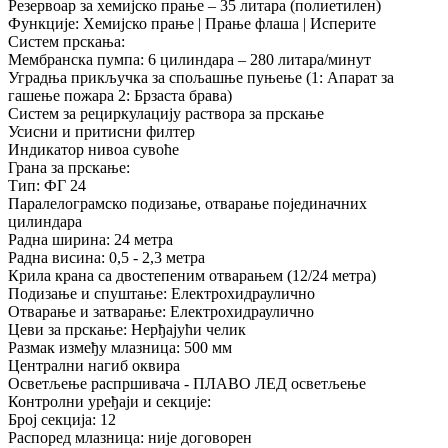
Резервоар за хемијско прање – 35 литара (полиетилен)
Функције: Хемијско прање | Прање флаша | Исперите
Систем прскања:
Мембранска пумпа: 6 цилиндара – 280 литара/минут
Уградња прикључка за спољашње пуњење (1: Апарат за
гашење пожара 2: Брзаста брава)
Систем за рециркулацију раствора за прскање
Усисни и притисни филтер
Индикатор нивоа сувоће
Грана за прскање:
Тип: ФГ 24
Паралелограмско подизање, отварање појединачних
цилиндара
Радна ширина: 24 метра
Радна висина: 0,5 - 2,3 метра
Крила крана са двостепеним отварањем (12/24 метра)
Подизање и спуштање: Електрохидраулично
Отварање и затварање: Електрохидраулично
Цеви за прскање: Нерђајући челик
Размак између млазница: 500 мм
Централни нагиб оквира
Осветљење распршивача - ПЛАВО ЛЕД осветљење
Контролни уређаји и секције:
Број секција: 12
Распоред млазница: није договорен