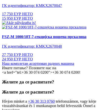
ГК идентификатор: KMKX2670047
17 750 ЕУР НЕТО
15 950 ЕУР НЕТО
FSZ-M 1000/18T-7-секцијска ношена прскалица
ГК идентификатор: KMKX2670048
27 750 ЕУР НЕТО
24 950 ЕУР НЕТО
Наш комплетан асортиман радних машина
Имате питање? Позовите нас на
<а href="tel:+36 30 074 0200">+36 30 074 0200
!
Желите да се распитате?
Желите да се распитате?
Hívjon minket a
+36 30 313 0760
telefonszámon, vagy kérje
visszahívásunkat és 1 munkanapon belül felvesszük Önnel a