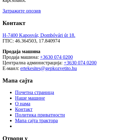
kapcsolatot.
Затражите опозив
Контакт
H-7400 Kaposvár, Dombóvári út 18.
ГПС: 46.364503, 17.840974
Продаја машина
Продаја машина:
+3630 074 0200
Централна администрација:
+3630 074 0200
Е-маил:
ertekesites@gepkozvetito.hu
Мапа сајта
Почетна страница
Наше машине
О нама
Контакт
Политика приватности
Мапа сајта трактора
Отвори у