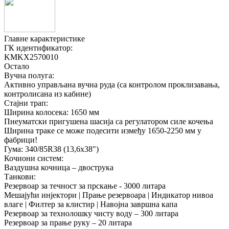
Главне карактеристике
ГК идентификатор:
KMKX2570010
Остало
Вучна полуга:
Активно управљана вучна руда (са контролом проклизавања,
контролисана из кабине)
Стајни трап:
Ширина колосека: 1650 мм
Пнеуматски пригушена шасија са регулатором силе кочења
Ширина траке се може подесити између 1650-2250 мм у
фабрици!
Гума: 340/85R38 (13,6x38")
Кочиони систем:
Ваздушна кочница – двострука
Танкови:
Резервоар за течност за прскање - 3000 литара
Мешајући инјектори | Прање резервоара | Индикатор нивоа
влаге | Филтер за клистир | Навојна завршна капа
Резервоар за технолошку чисту воду – 300 литара
Резервоар за прање руку – 20 литара