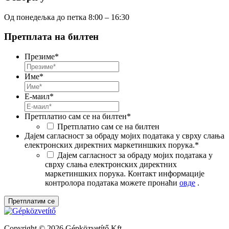
Од понедељка до петка 8:00 – 16:30
Претплата на билтен
Презиме
*
Име
*
Е-маил
*
Претплатио сам се на билтен
*
Претплатио сам се на билтен
Дајем сагласност за обраду мојих података у сврху слања
електронских директних маркетиншких порука.
*
Дајем сагласност за обраду мојих података у
сврху слања електронских директних
маркетиншких порука. Контакт информације
контролора података можете пронаћи
овде
.
Copyright © 2026 Gépközvetítő Kft.