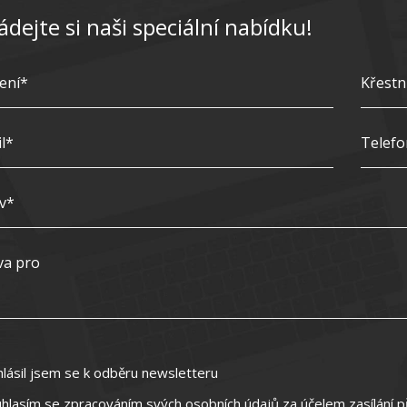
ádejte si naši speciální nabídku!
hlásil jsem se k odběru newsletteru
hlasím se zpracováním svých osobních údajů za účelem zasílání p