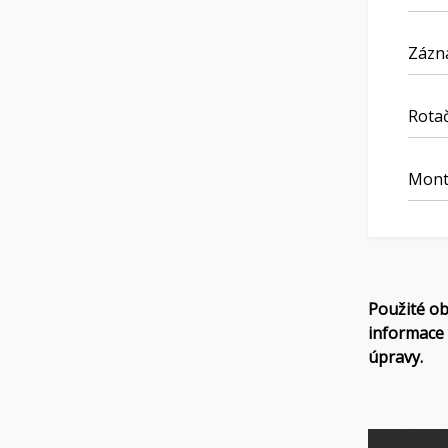
Zázna
Rotač
Mont
Použité ob
informace 
úpravy.