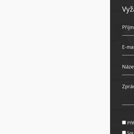
Vyž
Při
Sou