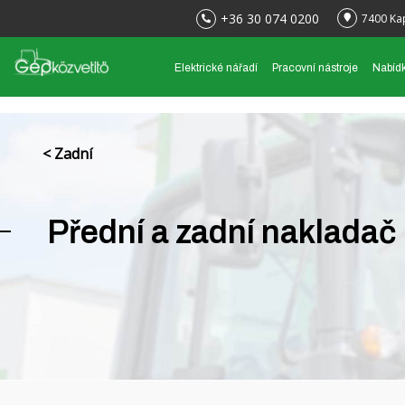
+36 30 074 0200
7400 Ka
Elektrické nářadí
Pracovní nástroje
Nabíd
< Zadní
Přední a zadní nakladač 
ZVLÁŠTNÍ NABÍDKA!