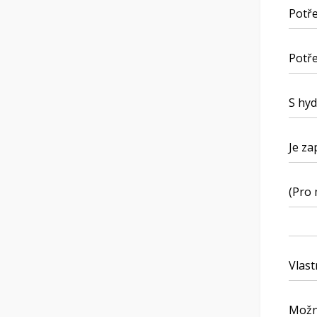
Potře
Potře
S hyd
Je za
(Pro 
Vlast
Možn