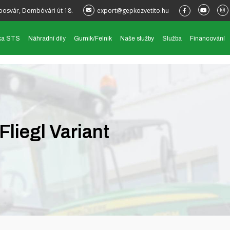
posvár, Dombóvári út 18.
export@gepkozvetito.hu
ka STS
Náhradní díly
Gumik/Felnik
Naše služby
Služba
Financování
Fliegl Variant