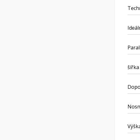
Techn
Ideál
Paral
šířka
Dopor
Nosn
Výška