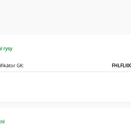
í rysy
ifikátor GK:
FHLFLI0
ní