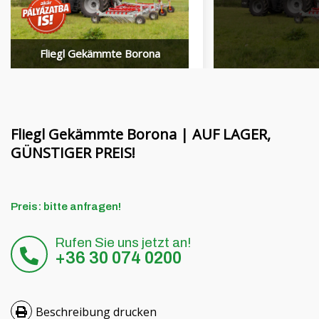
Finanzierung
MORENI rotierende Balken
Karriere
Quivogne Arbeitsgeräte
Fliegl Gekämmte Borona
Über uns
LETÁK-LEKO Bodenmaschinen
Blog
KERTITOX Sprühgeräte
Kontakt
Sonstiges Zubehör
Fliegl Gekämmte Borona | AUF LAGER,
GÜNSTIGER PREIS!
English
Preis: bitte anfragen!
Magyar
Rufen Sie uns jetzt an!
+36 30 074 0200
Română
Hrvatski
Beschreibung drucken