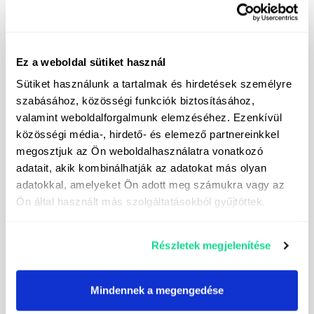
Ez a weboldal sütiket használ
Sütiket használunk a tartalmak és hirdetések személyre
szabásához, közösségi funkciók biztosításához,
valamint weboldalforgalmunk elemzéséhez. Ezenkívül
közösségi média-, hirdető- és elemező partnereinkkel
megosztjuk az Ön weboldalhasználatra vonatkozó
adatait, akik kombinálhatják az adatokat más olyan
adatokkal, amelyeket Ön adott meg számukra vagy az
Ön által használt más szolgáltatásokból gyűjtöttek.
Ich abonniere den Newsletter
Részletek megjelenítése
Ich stimme der Verarbeitung meiner persönlichen
Daten zum Zweck der Zusendung von
Mindennek a megengedése
Direktmarketing-Nachrichten zu. Die Kontaktdaten
des für die Datenverarbeitung Verantwortlichen