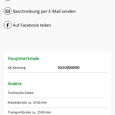
Čeština
Beschreibung per E-Mail senden
Nederlands
Auf Facebook teilen
Français
Русский
српски
Hauptmerkmale
Українська
GK-Kennung:
SGLFLM000000
Andere
Technische Daten:
Arbeitsbreite ca.: 6100 mm
Transportbreite ca.: 2500 mm