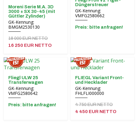
Fliegl Profi V2 Tiger-
Düngerstreuer
Moreni Serie M.A. 3D
GK-Kennung:
3000 + SX 30-45 (mit
VMFG2580662
Güttler Zylinder)
GK-Kennung:
BMGM2530130
Preis: bitte anfragen!
18 000 EUR NETTO
16 250 EUR NETTO
Fliegl ULW 25
FLIEGL Variant Front-
Transferwagen
und Hecklader
GK-Kennung:
GK-Kennung:
VMFG2580642
FHLFLI000000
Preis: bitte anfragen!
4 750 EUR NETTO
4 450 EUR NETTO