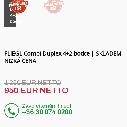
Financování
Rotační nosníky MORENI
Combi
bodce
Duplex
Kariéra
Pracovní nástroje Quivogne
4+2
bodce
O nás
Půdní stroje LETÁK-LEKO
Blog
Postřikovače KERTITOX
Kontakt
Ostatní příslušenství
FLIEGL Combi Duplex 4+2 bodce | SKLADEM,
NÍZKÁ CENA!
English
1 250 EUR NETTO
950 EUR NETTO
Magyar
Zavolejte nám hned!
Deutsch
+36 30 074 0200
Română