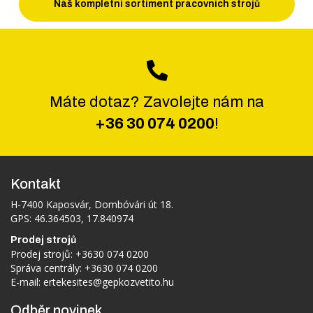
Náš kompletní sortiment pracovních strojů
Máte dotaz? Zavolejte nám na
+36 30 074 0200
!
Kontakt
H-7400 Kaposvár, Dombóvári út 18.
GPS: 46.364503, 17.840974
Prodej strojů
Prodej strojů:
+3630 074 0200
Správa centrály:
+3630 074 0200
E-mail:
ertekesites@gepkozvetito.hu
Odběr novinek