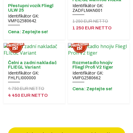
Identifikátor GK:
Přestupní vozík Fliegl
ZADFLMAN001
ULW 25
Identifikátor GK:
VMFG2580642
1 250 EUR NETTO
1 250 EUR NETTO
Cena: Zeptejte se!
Čelní a zadní nakladač
Rozmetadlo hnojiv
FLIEGL Variant
Fliegl Profi V2 tiger
Identifikátor GK:
Identifikátor GK:
FHLFLI000000
VMFG2580662
4 750 EUR NETTO
Cena: Zeptejte se!
4 450 EUR NETTO