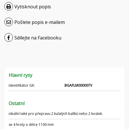
Vytisknout popis
Hrvatski
Nederlands
Pošlete popis e-mailem
Français
Sdílejte na Facebooku
Русский
српски
Українська
Hlavní rysy
Identifikátor GK:
BGAFLM000007V
Ostatní
ideální také pro přepravu 2 kulatých balíků nebo 2 kostek.
se 4 hroty o délce 1100 mm