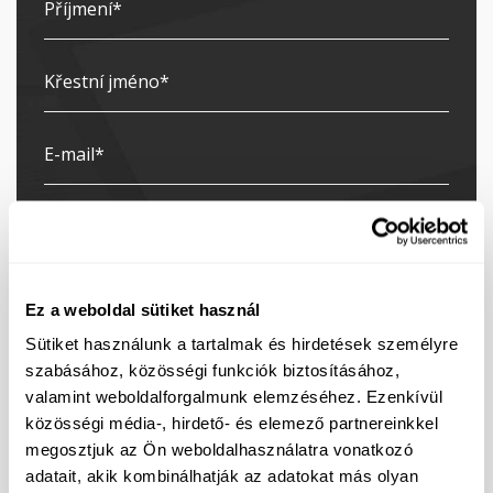
Ez a weboldal sütiket használ
Sütiket használunk a tartalmak és hirdetések személyre
szabásához, közösségi funkciók biztosításához,
valamint weboldalforgalmunk elemzéséhez. Ezenkívül
közösségi média-, hirdető- és elemező partnereinkkel
megosztjuk az Ön weboldalhasználatra vonatkozó
Přihlásil jsem se k odběru newsletteru
adatait, akik kombinálhatják az adatokat más olyan
Souhlasím se zpracováním svých osobních údajů za