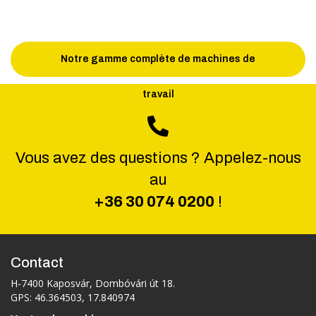
Notre gamme complète de machines de
travail
Vous avez des questions ? Appelez-nous
au
+36 30 074 0200
!
Contact
H-7400 Kaposvár, Dombóvári út 18.
GPS: 46.364503, 17.840974