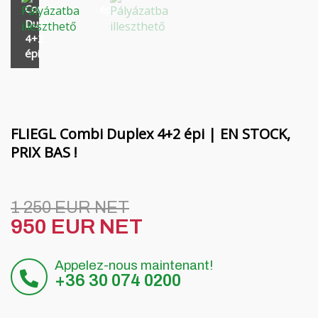
Financement
Poutres rotatives MORENI
Combi
épi
Duplex
Carrières
Outils de travail Quivogne
4+2
épi
À propos de nous
LETÁK-LEKO machines pour le sol
Blog
Pulvérisateurs KERTITOX
Contact
Autres accessoires
FLIEGL Combi Duplex 4+2 épi | EN STOCK,
PRIX BAS !
English
1 250 EUR NET
950 EUR NET
Magyar
Appelez-nous maintenant!
Deutsch
+36 30 074 0200
Română