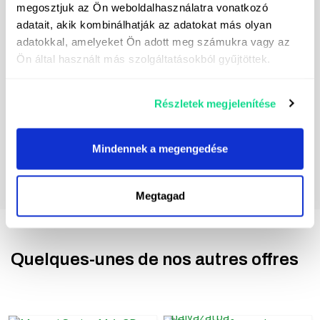
megosztjuk az Ön weboldalhasználatra vonatkozó
Je consens au traitement de mes données
adatait, akik kombinálhatják az adatokat más olyan
personnelles dans le but d'envoyer des messages
de marketing direct. Vous trouverez les coordonnées
adatokkal, amelyeket Ön adott meg számukra vagy az
du responsable du traitement des données
ici.
Ön által használt más szolgáltatásokból gyűjtöttek.
Részletek megjelenítése
Mindennek a megengedése
Megtagad
Quelques-unes de nos autres offres