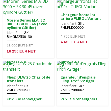
Chargeur frontal et
arrière FLIEGL Variant
Moreni Series M.A. 3D
Identifiant GK :
3000 + SX 30-45 (avec
FHLFLI000000
cylindre Güttler)
Identifiant GK :
BMGM2530130
4 750 EUR NET
4 450 EUR NET
18 000 EUR NET
16 250 EUR NET
Fliegl ULW 25 Chariot de
Epandeur d’engrais
transfert
Fliegl Profi V2 tiger
Identifiant GK :
Identifiant GK :
VMFG2580642
VMFG2580662
Prix ​​: Se renseigner !
Prix ​​: Se renseigner !