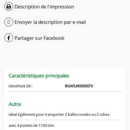
Description de l'impression
Hrvatski
Čeština
Envoyer la description par e-mail
Nederlands
Partager sur Facebook
Русский
српски
Українська
Caractéristiques principales
Identifiant GK :
BGAFLM000007V
Autre
idéal également pour transporter 2 balles rondes ou 2 cubes
avec 4 pointes de 1100 mm