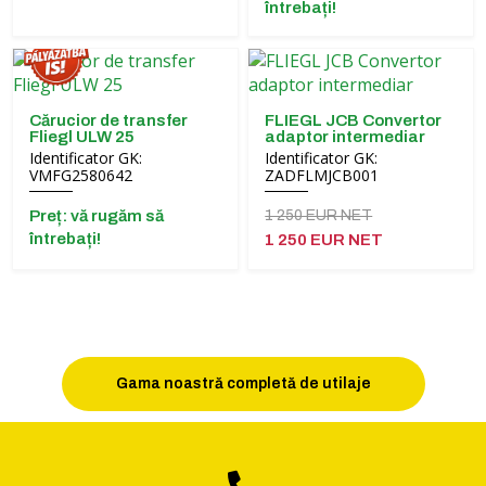
întrebați!
Cărucior de transfer
FLIEGL JCB Convertor
Fliegl ULW 25
adaptor intermediar
Identificator GK:
Identificator GK:
VMFG2580642
ZADFLMJCB001
Preț: vă rugăm să
1 250 EUR NET
întrebați!
1 250 EUR NET
Gama noastră completă de utilaje