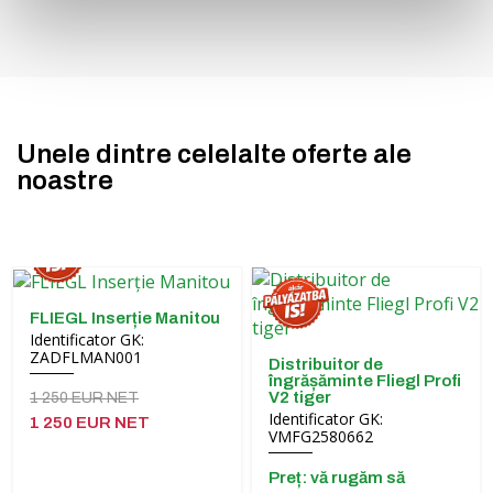
Unele dintre celelalte oferte ale
noastre
FLIEGL Inserție Manitou
Identificator GK:
ZADFLMAN001
Distribuitor de
îngrășăminte Fliegl Profi
V2 tiger
1 250 EUR NET
Identificator GK:
1 250 EUR NET
VMFG2580662
Preț: vă rugăm să