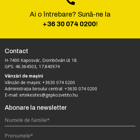
Ai o întrebare? Sună-ne la
+36 30 074 0200
!
Contact
H-7400 Kaposvár, Dombóvári út 18.
GPS: 46.364503, 17.840974
Vânzări de mașini
Vânzări de mașini:
+3630 074 0200
Administrația biroului central:
+3630 074 0200
E-mail:
ertekesites@gepkozvetito.hu
Abonare la newsletter