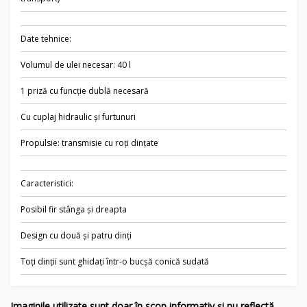
Date tehnice:
Volumul de ulei necesar: 40 l
1 priză cu funcție dublă necesară
Cu cuplaj hidraulic și furtunuri
Propulsie: transmisie cu roți dințate
Caracteristici:
Posibil fir stânga și dreapta
Design cu două și patru dinți
Toți dinții sunt ghidați într-o bucșă conică sudată
Imaginile utilizate sunt doar în scop informativ și nu reflectă