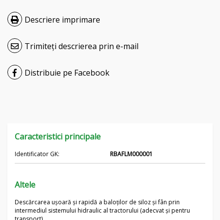
Čeština
Descriere imprimare
Nederlands
Trimiteți descrierea prin e-mail
Français
Distribuie pe Facebook
Русский
српски
Українська
Caracteristici principale
Identificator GK:
RBAFLM000001
Altele
Descărcarea ușoară și rapidă a baloților de siloz și fân prin
intermediul sistemului hidraulic al tractorului (adecvat și pentru
transport)