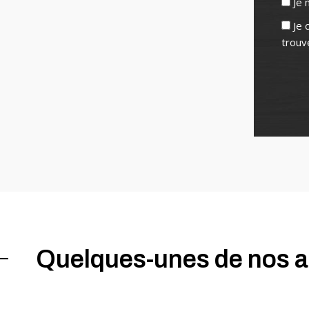
Je 
Je 
trouv
Quelques-unes de nos au