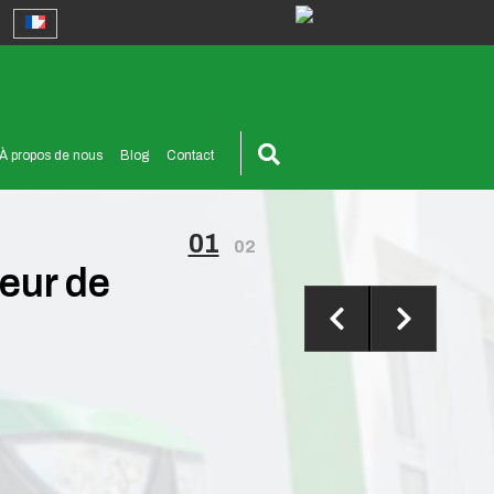
À propos de nous
Blog
Contact
01
02
eur de