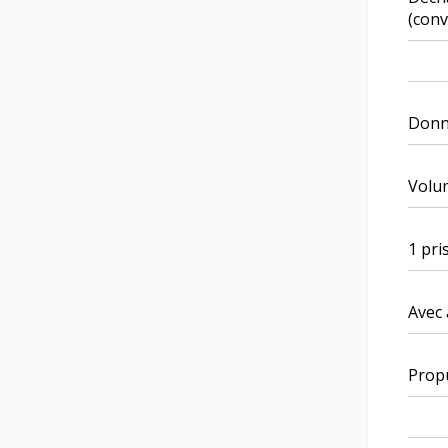
(conv
Donn
Volum
1 pri
Avec 
Propu