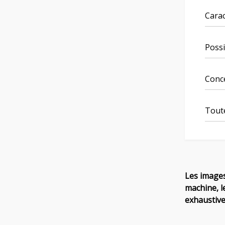
Carac
Possi
Conce
Toute
Les images
machine, l
exhaustive