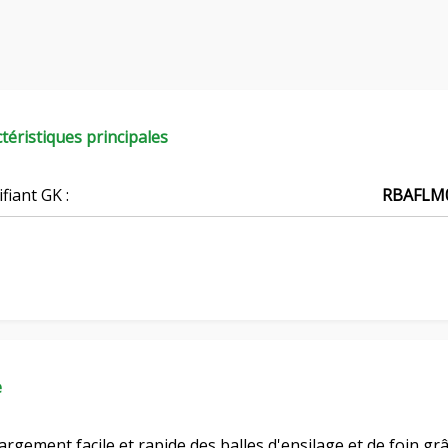
téristiques principales
ifiant GK :
RBAFLM
e
rgement facile et rapide des balles d'ensilage et de foin g