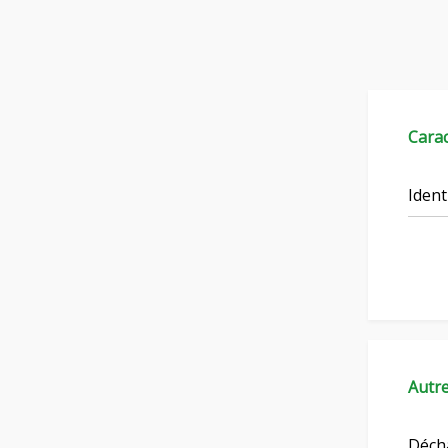
Carac
Ident
Autr
Décha