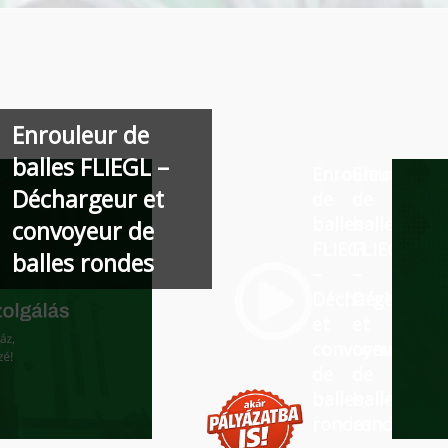
Enrouleur de
balles FLIEGL –
Enrouleur
Enrouleur
Déchargeur et
de
de
balles
balles
convoyeur de
FLIEGL
FLIEGL
balles rondes
–
–
Déchargeur
Déchargeu
et
et
convoyeur
convoyeur
de
de
balles
balles
rondes
rondes