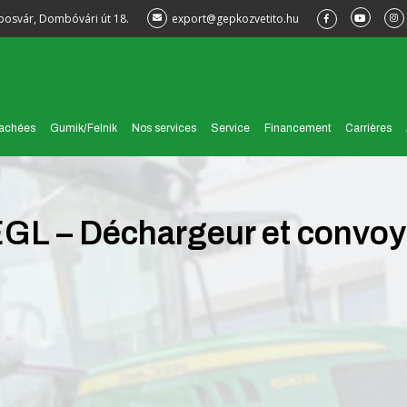
posvár, Dombóvári út 18.
export@gepkozvetito.hu
tachées
Gumik/Felnik
Nos services
Service
Financement
Carrières
EGL – Déchargeur et convoy