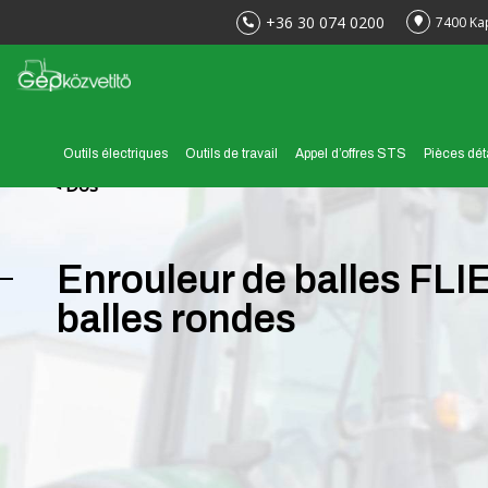
+36 30 074 0200
7400 Ka
Outils électriques
Outils de travail
Appel d’offres STS
Pièces dé
< Dos
Enrouleur de balles FLI
balles rondes