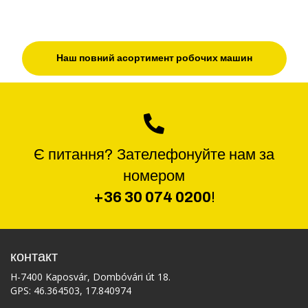
Наш повний асортимент робочих машин
Є питання? Зателефонуйте нам за
номером
+36 30 074 0200
!
контакт
H-7400 Kaposvár, Dombóvári út 18.
GPS: 46.364503, 17.840974