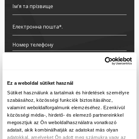
Ez a weboldal sütiket használ
Sütiket használunk a tartalmak és hirdetések személyre
szabásához, közösségi funkciók biztosításához,
valamint weboldalforgalmunk elemzéséhez. Ezenkívül
Я підписуюсь на розсилку новин
közösségi média-, hirdető- és elemező partnereinkkel
Я даю згоду на обробку моїх персональних
megosztjuk az Ön weboldalhasználatra vonatkozó
даних з метою надсилання прямих маркетингових
adatait, akik kombinálhatják az adatokat más olyan
повідомлень. Контактні дані контролера даних
adatokkal, amelyeket Ön adott meg számukra vagy az