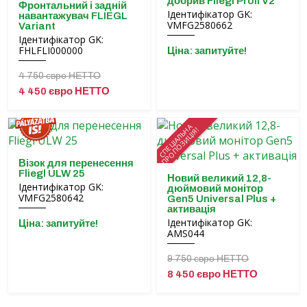
добрив Fliegl Profi V2
Фронтальний і задній
Ідентифікатор GK:
навантажувач FLIEGL
VMFG2580662
Variant
Ідентифікатор GK:
FHLFLI000000
Ціна: запитуйте!
4 750 євро НЕТТО
4 450 євро НЕТТО
СПЕЦІАЛЬНА
ПРОПОЗИЦІЯ!
Візок для перенесення
Fliegl ULW 25
Новий великий 12,8-
Ідентифікатор GK:
дюймовий монітор
VMFG2580642
Gen5 Universal Plus +
активація
Ідентифікатор GK:
Ціна: запитуйте!
AMS044
9 750 євро НЕТТО
8 450 євро НЕТТО