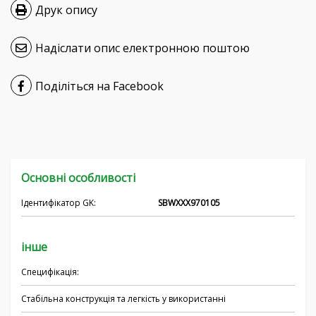
Друк опису
Hrvatski
Надіслати опис електронною поштою
Čeština
Nederlands
Поділіться на Facebook
Français
Русский
Основні особливості
српски
Ідентифікатор GK:
SBWXXX970105
інше
Специфікація:
Стабільна конструкція та легкість у використанні