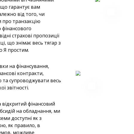
 що гарантує вам
лежно від того, чи
и про транзакцію
 фінансового
відні страхові пропозиції
ці, що знімає весь тягар з
о Я простим.
ки на фінансування,
нансові контракти,
ю та супроводжувати весь
ї звітності.
 відкритий фінансовий
субсидій на обладнання, ми
еми доступні як з
ою, як правило, в
 умов, можливе