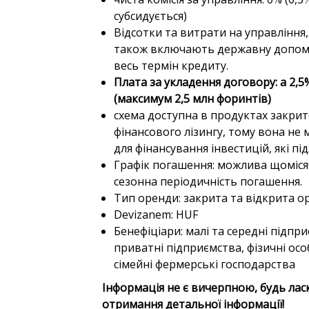
субсидується)
Відсотки та витрати на управління,
також включають державну допомог
весь термін кредиту.
Плата за укладення договору: a
2,5
(максимум 2,5 млн форинтів)
схема доступна в продуктах закрит
фінансового лізингу, тому вона не
для фінансування інвестицій, які пі
Графік погашення: можлива щоміся
сезонна періодичність погашення.
Тип оренди: закрита та відкрита о
Devizanem: HUF
Бенефіціари: малі та середні підпр
приватні підприємства, фізичні ос
сімейні фермерські господарства
Інформація не є вичерпною, будь ласк
отримання детальної інформації!