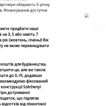
партнери обирають 5-річну
ів. Фінансування доступне
можете придбати наші
на 3, 5 або навіть 7
 рік (жовтень, січень)! Вік
нгу не може перевищувати
 коштів для будівництва,
гшити це, але ви також
шти до 0,-Ft, додавши
рекомендуємо фіксований
 конструкції Széchenyi
, при дотриманні
одаток, що підлягає
відсотків від лізингової