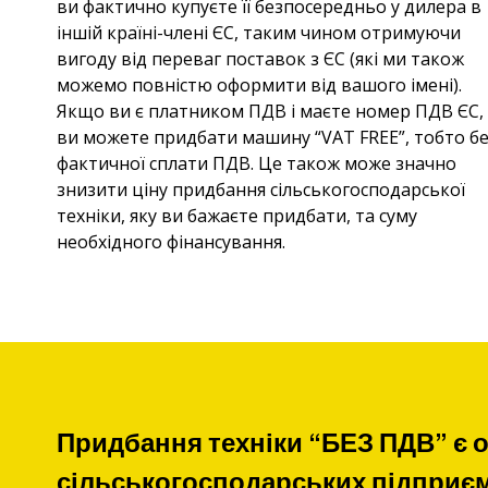
ви фактично купуєте її безпосередньо у дилера в
іншій країні-члені ЄС, таким чином отримуючи
вигоду від переваг поставок з ЄС (які ми також
можемо повністю оформити від вашого імені).
Якщо ви є платником ПДВ і маєте номер ПДВ ЄС,
ви можете придбати машину “VAT FREE”, тобто б
фактичної сплати ПДВ. Це також може значно
знизити ціну придбання сільськогосподарської
техніки, яку ви бажаєте придбати, та суму
необхідного фінансування.
Придбання техніки “БЕЗ ПДВ” є 
сільськогосподарських підприєм