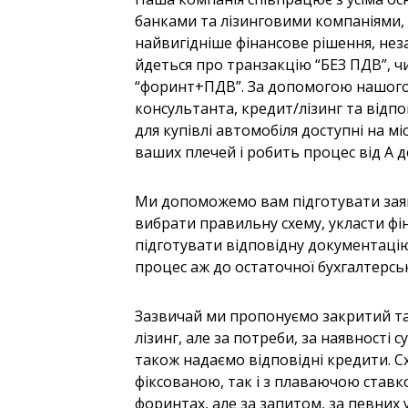
банками та лізинговими компаніями,
найвигідніше фінансове рішення, неза
йдеться про транзакцію “БЕЗ ПДВ”, ч
“форинт+ПДВ”. За допомогою нашого
консультанта, кредит/лізинг та відпо
для купівлі автомобіля доступні на міс
ваших плечей і робить процес від А д
Ми допоможемо вам підготувати заяв
вибрати правильну схему, укласти фі
підготувати відповідну документаці
процес аж до остаточної бухгалтерсько
Зазвичай ми пропонуємо закритий та
лізинг, але за потреби, за наявності 
також надаємо відповідні кредити. Сх
фіксованою, так і з плаваючою ставк
форинтах, але за запитом, за певних