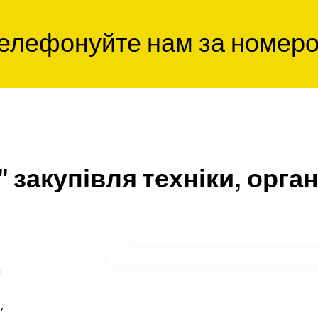
елефонуйте нам за номер
" закупівля техніки, орга
я
,