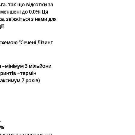
га, так що відсотки за
меншені до 0,0%! Ця
а, зв’яжіться з нами для
ї!
схемою “Сечені Лізинг
а
–
мінімум 3 мільйони
оринтів
–
термін
максимум 7 років)
,
3%
% комісії за управління