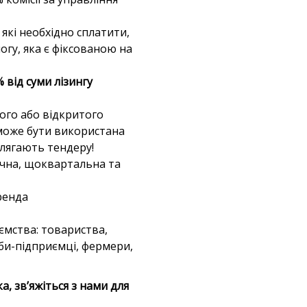
 які необхідно сплатити,
у, яка є фіксованою на
% від суми лізингу
ого або відкритого
 може бути використана
длягають тендеру!
чна, щоквартальна та
ренда
иємства: товариства,
оби-підприємці, фермери,
а, зв’яжіться з нами для