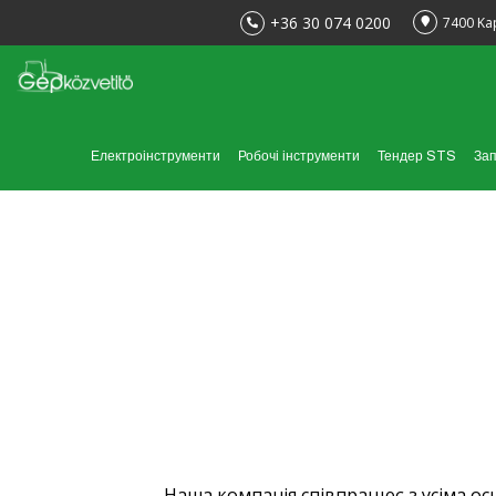
+36 30 074 0200
7400 Ka
Електроінструменти
Робочі інструменти
Тендер STS
Зап
Наша компанія співпрацює з усіма о