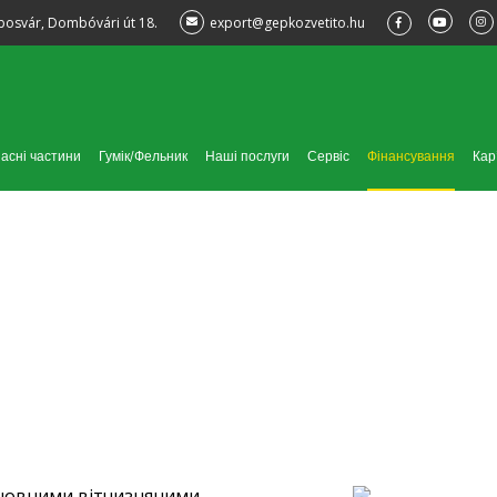
posvár, Dombóvári út 18.
export@gepkozvetito.hu
асні частини
Гумік/Фельник
Наші послуги
Сервіс
Фінансування
Кар
Фінансування
сновними вітчизняними