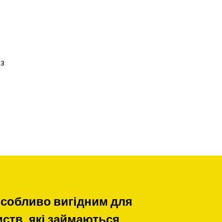
ез
особливо вигідним для
ств, які займаються