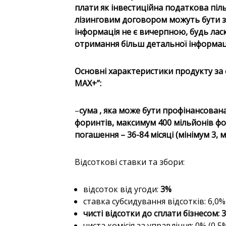
плати як інвестиційна податкова піль
лізинговим договором можуть бути з
інформація не є вичерпною, будь ласк
отримання більш детальної інформаці
Основні характеристики продукту за 
MAX+”:
–
сума
, яка
може бути профінансован
форинтів, максимум 400 мільйонів ф
погашення – 36-84 місяці (мінімум 3, 
Відсоткові ставки та збори:
відсоток від угоди:
3%
ставка субсидування відсотків: 6,0%
чисті відсотки до сплати бізнесом: 
чиста комісія за управління: 0% (0,5