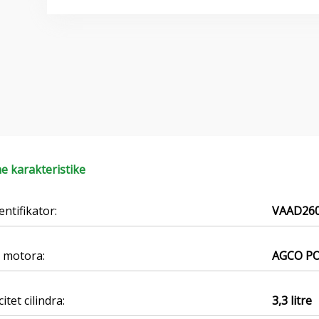
e karakteristike
entifikator:
VAAD26
 motora:
AGCO PO
itet cilindra:
3,3 litre