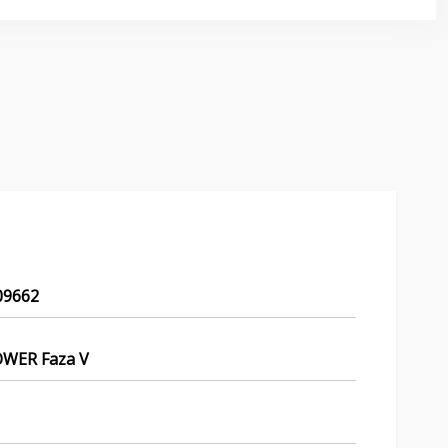
09662
WER Faza V