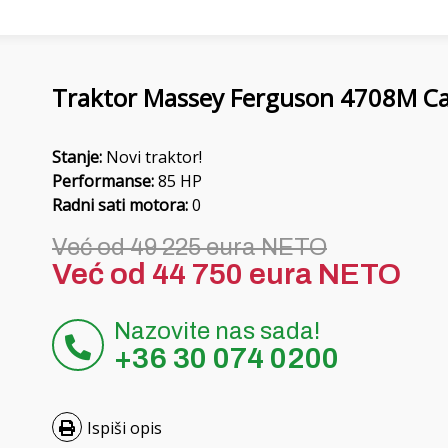
Traktor Massey Ferguson 4708M Cab
Stanje:
Novi traktor!
Performanse:
85 HP
Radni sati motora:
0
Već od 49 225 eura NETO
Već od 44 750 eura NETO
Nazovite nas sada!
+36 30 074 0200
Ispiši opis