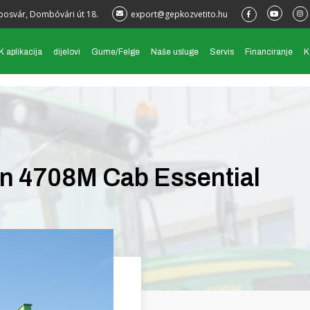
posvár, Dombóvári út 18.
export@gepkozvetito.hu
 aplikacija
dijelovi
Gume/Felge
Naše usluge
Servis
Financiranje
K
n 4708M Cab Essential