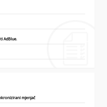
ti AdBlue.
nkronizirani mjenjač