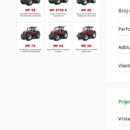
Broj 
Perf
Adblu
Vlast
Prije
Vrsta