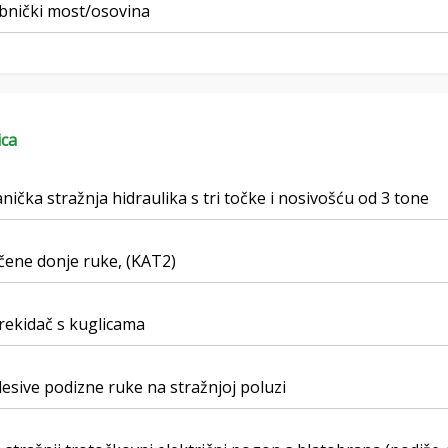
bnički most/osovina
ica
ička stražnja hidraulika s tri točke i nosivošću od 3 tone
čene donje ruke, (KAT2)
rekidač s kuglicama
esive podizne ruke na stražnjoj poluzi