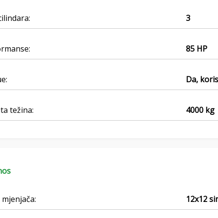
cilindara:
3
ormanse:
85 HP
e:
Da, koris
ita težina:
4000 kg
nos
 mjenjača:
12x12 si