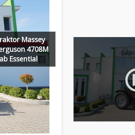
raktor Massey
erguson 4708M
ab Essential