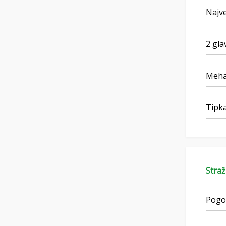
Najve
2 gla
Meha
Tipka
Straž
Pogon