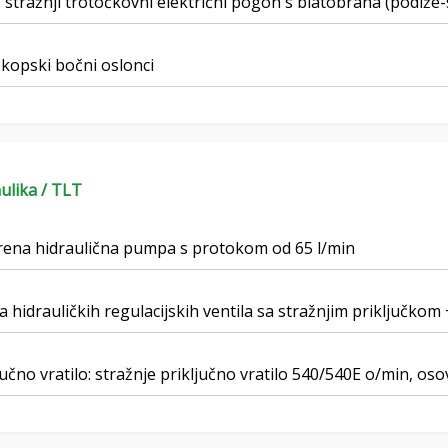
 stražnji trotočkovni električni pogon s blatobrana (podiž
kopski bočni oslonci
ulika / TLT
rena hidraulična pumpa s protokom od 65 l/min
a hidrauličkih regulacijskih ventila sa stražnjim priključkom
jučno vratilo: stražnje priključno vratilo 540/540E o/min, oso