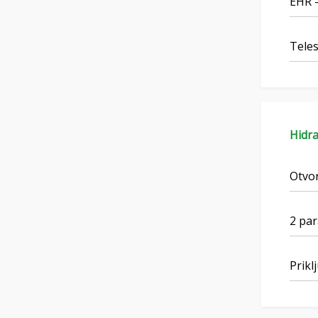
EHR -
Teles
Hidra
Otvo
2 par
Prikl