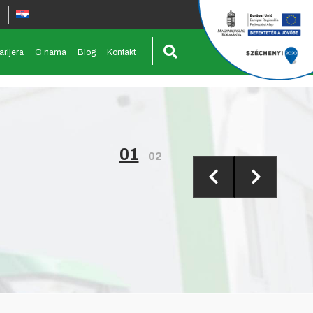
arijera
O nama
Blog
Kontakt
01
02