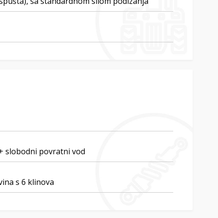
e-spušta), sa standardnom silom podizanja
 + slobodni povratni vod
vina s 6 klinova