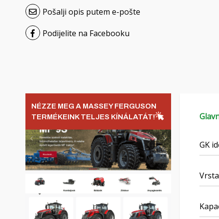
Pošalji opis putem e-pošte
Podijelite na Facebooku
NÉZZE MEG A MASSEY FERGUSON
Glavn
TERMÉKEINK TELJES KÍNÁLATÁT!
GK id
Vrsta
Kapac