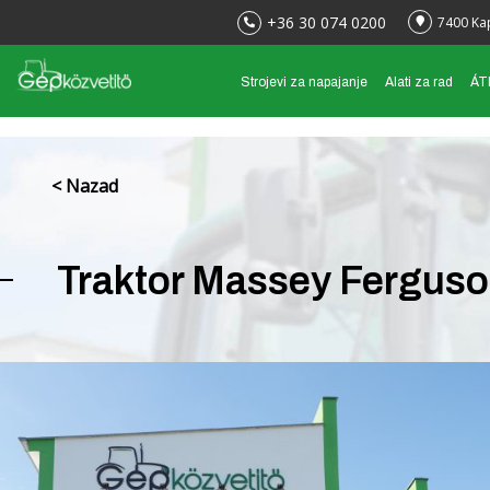
+36 30 074 0200
7400 Ka
Strojevi za napajanje
Alati za rad
ÁTK
< Nazad
Traktor Massey Ferguso