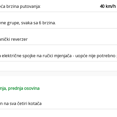
ća brzina putovanja:
40 km/h
vne grupe, svaka sa 6 brzina.
nički reverzer
 električne spojke na ručici mjenjača - uopće nije potrebno
nja, prednja osovina
 na sva četiri kotača