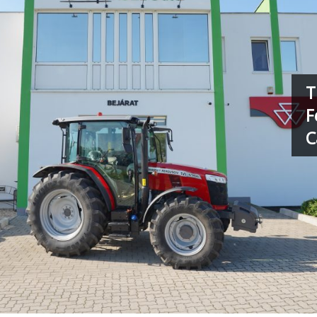
T
F
C