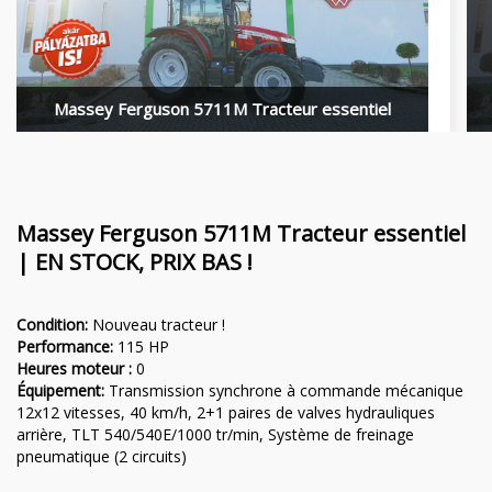
Financement
Poutres rotatives MORENI
Carrières
Outils de travail Quivogne
À propos de nous
LETÁK-LEKO machines pour le sol
Massey Ferguson 5711M Tracteur essentiel
Blog
Pulvérisateurs KERTITOX
Contact
Autres accessoires
Massey Ferguson 5711M Tracteur essentiel
| EN STOCK, PRIX BAS !
English
Condition:
Nouveau tracteur !
Performance:
115 HP
Magyar
Heures moteur :
0
Équipement:
Transmission synchrone à commande mécanique
12x12 vitesses, 40 km/h, 2+1 paires de valves hydrauliques
Deutsch
arrière, TLT 540/540E/1000 tr/min, Système de freinage
pneumatique (2 circuits)
Română