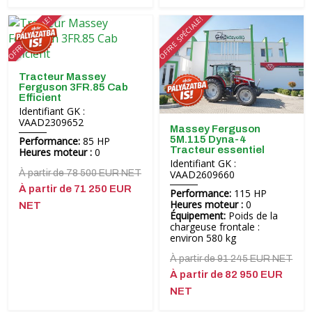
OFFRE SPÉCIALE!
OFFRE SPÉCIALE!
Tracteur Massey
Ferguson 3FR.85 Cab
Efficient
Identifiant GK :
VAAD2309652
Massey Ferguson
5M.115 Dyna-4
Performance:
85 HP
Tracteur essentiel
Heures moteur :
0
Identifiant GK :
VAAD2609660
À partir de 78 500 EUR NET
À partir de 71 250 EUR
Performance:
115 HP
Heures moteur :
0
NET
Équipement:
Poids de la
chargeuse frontale :
environ 580 kg
À partir de 91 245 EUR NET
À partir de 82 950 EUR
NET