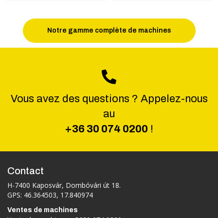
Notre gamme complète de machines
Vous avez des questions ? Appelez-nous
au
+36 30 074 0200
!
Contact
H-7400 Kaposvár, Dombóvári út 18.
GPS: 46.364503, 17.840974
Ventes de machines