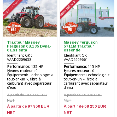
OFFRE SPÉCIALE!
OFFRE SPÉCIALE!
Tracteur Massey
Massey Ferguson
Ferguson 6S.135 Dyna-
5711M Tracteur
6 Essiental
essentiel
Identifiant GK :
Identifiant GK :
VAAD2209658
VAAD2609661
Performance:
135 HP
Performance:
115 HP
Heures moteur :
0
Heures moteur :
0
Équipement:
Technologie «
Équipement:
Technologie «
tout-en-un », filtre à
tout-en-un », filtre à
carburant avec séparateur
carburant avec séparateur
d'eau
d'eau
À partir de 107 745 EUR
À partir de 64 075 EUR
NET
NET
À partir de 97 950 EUR
À partir de 58 250 EUR
NET
NET