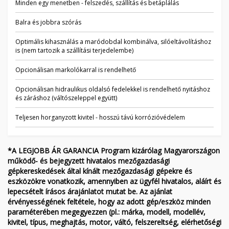
Minden egy menetben - felszedés, szállítás és betáplálás
Balra és jobbra szórás
Optimális kihasználás a maródobdal kombinálva, silóeltávolításhoz
is (nem tartozik a szállítási terjedelembe)
Opcionálisan markolókarral is rendelhető
Opcionálisan hidraulikus oldalsó fedelekkel is rendelhető nyitáshoz
és záráshoz (váltószeleppel együtt)
Teljesen horganyzott kivitel - hosszú távú korrózióvédelem
*A LEGJOBB ÁR GARANCIA Program kizárólag Magyarországon
működő- és bejegyzett hivatalos mezőgazdasági
gépkereskedések által kínált mezőgazdasági gépekre és
eszközökre vonatkozik, amennyiben az ügyfél hivatalos, aláírt és
lepecsételt írásos árajánlatot mutat be. Az ajánlat
érvényességének feltétele, hogy az adott gép/eszköz minden
paraméterében megegyezzen (pl.: márka, modell, modellév,
kivitel, típus, meghajtás, motor, váltó, felszereltség, elérhetőségi