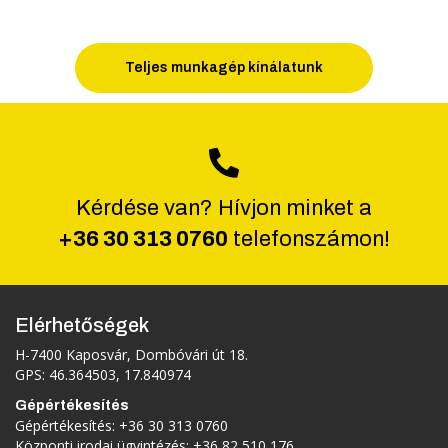
Teljes munkagép kínálatunk
Kérdése van? Hívjon minket a
+36 30 313 0760
telefonszámon!
Elérhetőségek
H-7400 Kaposvár, Dombóvári út 18.
GPS: 46.364503, 17.840974
Gépértékesítés
Gépértékesítés:
+36 30 313 0760
Központi irodai ügyintézés:
+36 82 510 176