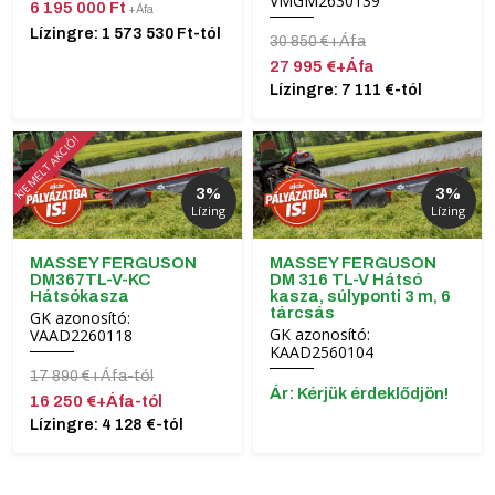
VMGM2630139
6 195 000 Ft
+Áfa
Lízingre: 1 573 530 Ft-tól
30 850 €+Áfa
27 995 €+Áfa
Lízingre: 7 111 €-tól
KIEMELT AKCIÓ!
3%
3%
Lízing
Lízing
MASSEY FERGUSON
MASSEY FERGUSON
DM367TL-V-KC
DM 316 TL-V Hátsó
Hátsókasza
kasza, súlyponti 3 m, 6
tárcsás
GK azonosító:
GK azonosító:
VAAD2260118
KAAD2560104
17 890 €+Áfa-tól
Ár: Kérjük érdeklődjön!
16 250 €+Áfa-tól
Lízingre: 4 128 €-tól