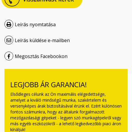
Čeština
Nederlands
Leírás nyomtatása
Français
Leírás küldése e-mailben
Русский
Megosztás Facebookon
српски
Українська
LEGJOBB ÁR GARANCIA!
Elsődleges célunk az Ön maximális elégedettsége,
amelyet a kiváló minőségű munka, szakértelem és
versenyképes árak biztosításával érünk el. Ezért különösen
fontos számunkra, hogy az általunk forgalmazott
mezőgazdasági gépeket - legyen szó munkagépekről vagy
más egyéb eszközökről - a lehető legkedvezőbb piaci áron
kínáljuk!