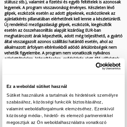
státusz stb.), valamint a fizetési és egyéb feltételek is azonosak
legyenek. A program visszavonásig érvényes. Készleten lévő
gépek, eszközök esetén az adott gépeknek, eszközöknek az
ajánlatkérés pillanatában elérhetőnek kell lennie a készletünkről.
Új rendelésű mezőgazdasági gépek, eszközök, kiegészítők
esetén az összehasonlítás alapját kizárólag EUR-ban
meghatározott árak képezhetik, adott még teljesíthető, a gyártó
által visszaigazolt azonos szállítási határidő esetén, ahol az
alkalmazott árfolyam eltérésekből adódó árkülönbségek nem
vehetők figyelembe. A program nem vonatkozik nyilvános
ajánlattételekre, kiárusításokra, csődeljárás alatt álló vállalatok
kínálataira, nem szokványos értékesítési formákra,
nyilvánvalóan elírt vagy hibás árak, valamint szándékos
visszaélés-, károkozás céljából készített ellenajánlat esetén.
Fenntartjuk a jogot, hogy egyes különleges esetekben, például
Ez a weboldal sütiket használ
kifutó modellek vagy beszerzési ár alatti ajánlatok esetén, nem
tudunk kedvezőbb árat biztosítani korábbi ajánlatunkban
Sütiket használunk a tartalmak és hirdetések személyre
foglaltaknál. Az ajánlattal kapcsolatos tájékoztatás nem teljes
szabásához, közösségi funkciók biztosításához,
körű. További részletekért kérjük, forduljon értékesítő
valamint weboldalforgalmunk elemzéséhez. Ezenkívül
kollégáinkhoz. Irányadó információként mindig a Gépközvetítő
Kft. hivatalos honlapján, a www.gepkozvetito.hu weboldalon
közösségi média-, hirdető- és elemező partnereinkkel
található adatok szolgálnak, más hirdetési portálokon
megosztjuk az Ön weboldalhasználatra vonatkozó
megjelenített, átvett hirdetések esetleges hibáiért a