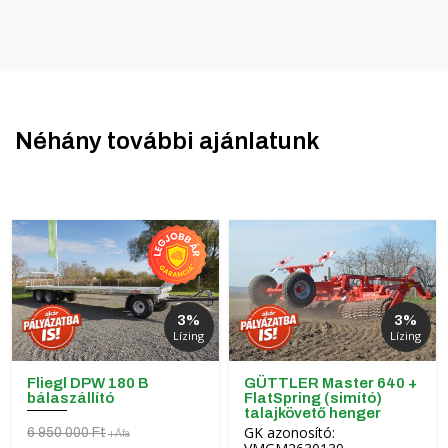
Néhány további ajánlatunk
3%
3%
Lízing
Lízing
Fliegl DPW 180 B
GÜTTLER Master 640 +
bálaszállító
FlatSpring (simító)
talajkövető henger
GK azonosító:
6 950 000 Ft
+Áfa