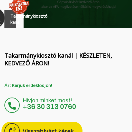
Finanszírozás
MORENI forgóboronák
Karrier
QUIVOGNE talajmunkagépek
Takarmánykiosztó
kanál
Rólunk
LETÁK-LEKO talajmunkagépek
Blog
KERTITOX permetezők
Elérhetőség
Egyéb kiegészítők
Takarmánykiosztó kanál | KÉSZLETEN,
KEDVEZŐ ÁRON!
English
Ár: Kérjük érdeklődjön!
Deutsch
Hívjon minket most!
+36 30 313 0760
Română
Hrvatski
Visszahívást kérek