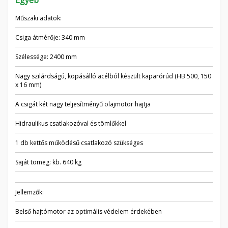
Egyéb
Műszaki adatok:
Csiga átmérője: 340 mm
Szélessége: 2400 mm
Nagy szilárdságú, kopásálló acélból készült kaparórúd (HB 500, 150
x 16 mm)
A csigát két nagy teljesítményű olajmotor hajtja
Hidraulikus csatlakozóval és tömlőkkel
1 db kettős működésű csatlakozó szükséges
Saját tömeg: kb. 640 kg
Jellemzők:
Belső hajtómotor az optimális védelem érdekében