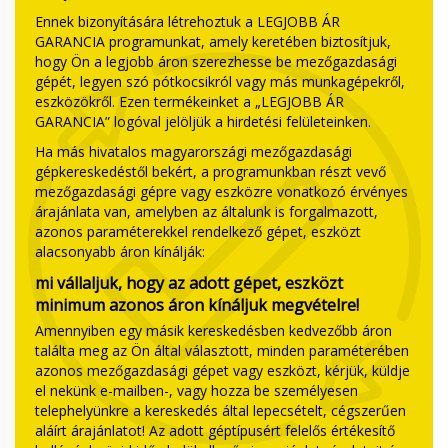
Ennek bizonyítására létrehoztuk a LEGJOBB ÁR
GARANCIA programunkat, amely keretében biztosítjuk,
hogy Ön a legjobb áron szerezhesse be mezőgazdasági
gépét, legyen szó pótkocsikról vagy más munkagépekről,
eszközökről. Ezen termékeinket a „LEGJOBB ÁR
GARANCIA” logóval jelöljük a hirdetési felületeinken.
Ha más hivatalos magyarországi mezőgazdasági
gépkereskedéstől bekért, a programunkban részt vevő
mezőgazdasági gépre vagy eszközre vonatkozó érvényes
árajánlata van, amelyben az általunk is forgalmazott,
azonos paraméterekkel rendelkező gépet, eszközt
alacsonyabb áron kínálják:
mi vállaljuk, hogy az adott gépet, eszközt
minimum azonos áron kínáljuk megvételre!
Amennyiben egy másik kereskedésben kedvezőbb áron
találta meg az Ön által választott, minden paraméterében
azonos mezőgazdasági gépet vagy eszközt, kérjük, küldje
el nekünk e-mailben-, vagy hozza be személyesen
telephelyünkre a kereskedés által lepecsételt, cégszerűen
aláírt árajánlatot! Az adott géptípusért felelős értékesítő