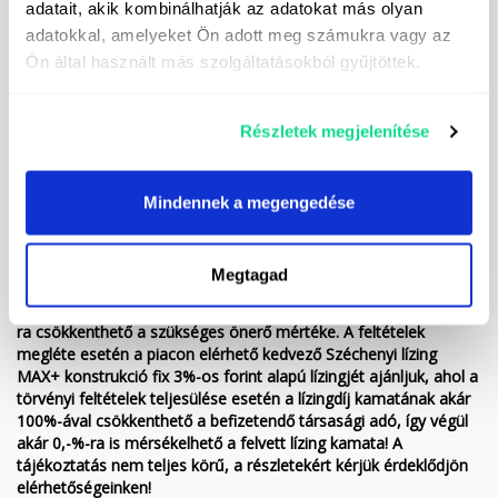
adatait, akik kombinálhatják az adatokat más olyan
Gépközvetítő Kft. nem vállal felelősséget. Az esetleges elírás,
adatokkal, amelyeket Ön adott meg számukra vagy az
tévedés és változtatás jogát a Gépközvetítő Kft. fenntartja.
Ön által használt más szolgáltatásokból gyűjtöttek.
Kedvező finanszírozási lehetőségek (hitel/lízing), akár 10%
önerőtől, 9 pénzintézet kínálatából az Ön számára legkedvezőbb
megoldást kiválasztva. A tájékoztatás nem teljes körű, kérjük
Részletek megjelenítése
érdeklődjön elérhetőségeinken!
*Lízing akciónk keretében most akár évi fix 3 %-os lízingre is
megvásárolhatja a fenti gépet, 3, 5 vagy akár 7 éves futamidőre,
Mindennek a megengedése
évi kétszeri (október, január), szezonalitáshoz alkalmazkodó
törlesztéssel! A finanszírozott gép életkora a lízing lejáratakor
nem haladhatja meg a 18 évet. Ha nem áll rendelkezésére a
Megtagad
konstrukcióhoz szükséges önerő, ennek előteremtésére is van
egy lehetséges megoldásunk, de akár gépbeszámítással is 0,-Ft-
ra csökkenthető a szükséges önerő mértéke. A feltételek
megléte esetén a piacon elérhető kedvező Széchenyi lízing
MAX+ konstrukció fix 3%-os forint alapú lízingjét ajánljuk, ahol a
törvényi feltételek teljesülése esetén a lízingdíj kamatának akár
100%-ával csökkenthető a befizetendő társasági adó, így végül
akár 0,-%-ra is mérsékelhető a felvett lízing kamata! A
tájékoztatás nem teljes körű, a részletekért kérjük érdeklődjön
elérhetőségeinken!