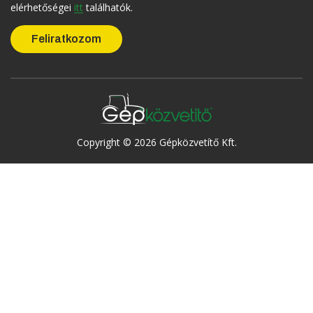
elérhetőségei
itt
találhatók.
Copyright © 2026 Gépközvetítő Kft.