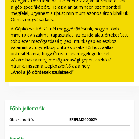
kollégánk rövid időn belül ellenőrzi az ajánlat részleteit és
a gép specifikációit. Ha az ajánlat minden szempontból
megfelel, ugyanezt a típust minimum azonos áron kínáljuk
Önnek megvásárlásra.
A Gépközvetítő Kft-nél meggyőződésünk, hogy a több
mint 10 év szakmai tapasztalat, az ez idő alatt értékesített
több ezer mezőgazdasági gép- munkagép és eszköz,
valamint az ügyfélközpontú és szakértői hozzáállás
biztosíték arra, hogy Ön is teljes megelégedéssel
vásárolhassa meg mezőgazdasági gépét, eszközét
nálunk. Hiszen a Gépközvetítő az a hely:
„Ahol a jó döntések születnek!”
Főbb jellemzők
GK azonosító:
EFSFLM240002V