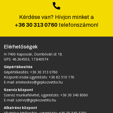
Kérdése van? Hívjon minket a
+36 30 313 0760
telefonszámon!
Elérhetőségek
H-7400 Kaposvár, Dombóvári út 18.
GPS: 46.364503, 17.840974
Gépértékesítés
Gépértékesítés:
+36 30 313 0760
Központi irodai ügyintézés:
+36 82 510 176
E-mail:
ertekesites@gepkozvetito.hu
Szerviz központ
Szerviz munkafelvétel, ügyintézés:
+36 30 340 8060
E-mail:
szerviz@gepkozvetito.hu
Alkatrész központ
Alkatrész értékesítés, ügyintézés:
+36 30 340 3200