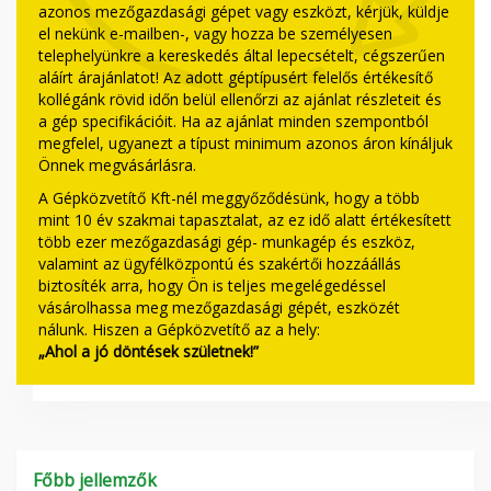
azonos mezőgazdasági gépet vagy eszközt, kérjük, küldje
el nekünk e-mailben-, vagy hozza be személyesen
telephelyünkre a kereskedés által lepecsételt, cégszerűen
aláírt árajánlatot! Az adott géptípusért felelős értékesítő
kollégánk rövid időn belül ellenőrzi az ajánlat részleteit és
a gép specifikációit. Ha az ajánlat minden szempontból
megfelel, ugyanezt a típust minimum azonos áron kínáljuk
Önnek megvásárlásra.
A Gépközvetítő Kft-nél meggyőződésünk, hogy a több
mint 10 év szakmai tapasztalat, az ez idő alatt értékesített
több ezer mezőgazdasági gép- munkagép és eszköz,
valamint az ügyfélközpontú és szakértői hozzáállás
biztosíték arra, hogy Ön is teljes megelégedéssel
vásárolhassa meg mezőgazdasági gépét, eszközét
nálunk. Hiszen a Gépközvetítő az a hely:
„Ahol a jó döntések születnek!”
Főbb jellemzők