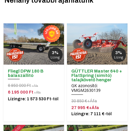
Néhány további ajánlatunk
3%
3%
Lízing
Lízing
Fliegl DPW 180 B
GÜTTLER Master 640 +
bálaszállító
FlatSpring (simító)
talajkövető henger
GK azonosító:
6 950 000 Ft
+Áfa
VMGM2630139
6 195 000 Ft
+Áfa
Lízingre: 1 573 530 Ft-tól
30 850 €+Áfa
27 995 €+Áfa
Lízingre: 7 111 €-tól