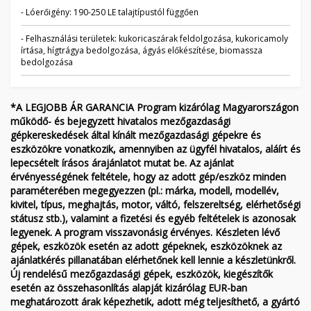
- Lóerőigény: 190-250 LE talajtípustól függően
- Felhasználási területek: kukoricaszárak feldolgozása, kukoricamoly
írtása, hígtrágya bedolgozása, ágyás előkészítése, biomassza
bedolgozása
*A LEGJOBB ÁR GARANCIA Program kizárólag Magyarországon
működő- és bejegyzett hivatalos mezőgazdasági
gépkereskedések által kínált mezőgazdasági gépekre és
eszközökre vonatkozik, amennyiben az ügyfél hivatalos, aláírt és
lepecsételt írásos árajánlatot mutat be. Az ajánlat
érvényességének feltétele, hogy az adott gép/eszköz minden
paraméterében megegyezzen (pl.: márka, modell, modellév,
kivitel, típus, meghajtás, motor, váltó, felszereltség, elérhetőségi
státusz stb.), valamint a fizetési és egyéb feltételek is azonosak
legyenek. A program visszavonásig érvényes. Készleten lévő
gépek, eszközök esetén az adott gépeknek, eszközöknek az
ajánlatkérés pillanatában elérhetőnek kell lennie a készletünkről.
Új rendelésű mezőgazdasági gépek, eszközök, kiegészítők
esetén az összehasonlítás alapját kizárólag EUR-ban
meghatározott árak képezhetik, adott még teljesíthető, a gyártó