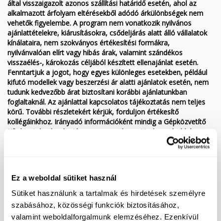
által visszaigazolt azonos szállítási határidő esetén, ahol az
alkalmazott árfolyam eltérésekből adódó árkülönbségek nem
vehetők figyelembe. A program nem vonatkozik nyilvános
ajánlattételekre, kiárusításokra, csődeljárás alatt álló vállalatok
kínálataira, nem szokványos értékesítési formákra,
nyilvánvalóan elírt vagy hibás árak, valamint szándékos
visszaélés-, károkozás céljából készített ellenajánlat esetén.
Fenntartjuk a jogot, hogy egyes különleges esetekben, például
kifutó modellek vagy beszerzési ár alatti ajánlatok esetén, nem
tudunk kedvezőbb árat biztosítani korábbi ajánlatunkban
foglaltaknál. Az ajánlattal kapcsolatos tájékoztatás nem teljes
körű. További részletekért kérjük, forduljon értékesítő
kollégáinkhoz. Irányadó információként mindig a Gépközvetítő
Kft. hivatalos honlapján, a www.gepkozvetito.hu weboldalon
található adatok szolgálnak, más hirdetési portálokon
megjelenített, átvett hirdetések esetleges hibáiért a
Gépközvetítő Kft. nem vállal felelősséget. Az esetleges elírás,
tévedés és változtatás jogát a Gépközvetítő Kft. fenntartja.
Ez a weboldal sütiket használ
Kedvező finanszírozási lehetőségek (hitel/lízing), akár 10%
Sütiket használunk a tartalmak és hirdetések személyre
önerőtől, 9 pénzintézet kínálatából az Ön számára legkedvezőbb
szabásához, közösségi funkciók biztosításához,
megoldást kiválasztva. A tájékoztatás nem teljes körű, kérjük
érdeklődjön elérhetőségeinken!
valamint weboldalforgalmunk elemzéséhez. Ezenkívül