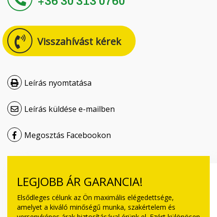
+36 30 313 0760
Čeština
Nederlands
Visszahívást kérek
Français
Русский
Leírás nyomtatása
српски
Leírás küldése e-mailben
Українська
Megosztás Facebookon
LEGJOBB ÁR GARANCIA!
Elsődleges célunk az Ön maximális elégedettsége,
amelyet a kiváló minőségű munka, szakértelem és
versenyképes árak biztosításával érünk el. Ezért különösen