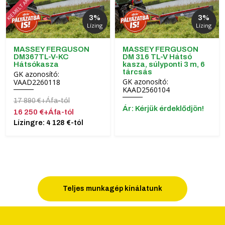
KIEMELT AKCIÓ!
3%
3%
Lízing
Lízing
MASSEY FERGUSON
MASSEY FERGUSON
DM367TL-V-KC
DM 316 TL-V Hátsó
Hátsókasza
kasza, súlyponti 3 m, 6
tárcsás
GK azonosító:
GK azonosító:
VAAD2260118
KAAD2560104
17 890 €+Áfa-tól
Ár: Kérjük érdeklődjön!
16 250 €+Áfa-tól
Lízingre: 4 128 €-tól
Teljes munkagép kínálatunk