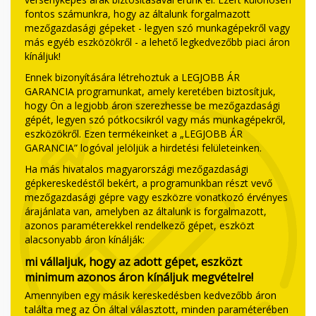
fontos számunkra, hogy az általunk forgalmazott
mezőgazdasági gépeket - legyen szó munkagépekről vagy
más egyéb eszközökről - a lehető legkedvezőbb piaci áron
kínáljuk!
Ennek bizonyítására létrehoztuk a LEGJOBB ÁR
GARANCIA programunkat, amely keretében biztosítjuk,
hogy Ön a legjobb áron szerezhesse be mezőgazdasági
gépét, legyen szó pótkocsikról vagy más munkagépekről,
eszközökről. Ezen termékeinket a „LEGJOBB ÁR
GARANCIA” logóval jelöljük a hirdetési felületeinken.
Ha más hivatalos magyarországi mezőgazdasági
gépkereskedéstől bekért, a programunkban részt vevő
mezőgazdasági gépre vagy eszközre vonatkozó érvényes
árajánlata van, amelyben az általunk is forgalmazott,
azonos paraméterekkel rendelkező gépet, eszközt
alacsonyabb áron kínálják:
mi vállaljuk, hogy az adott gépet, eszközt
minimum azonos áron kínáljuk megvételre!
Amennyiben egy másik kereskedésben kedvezőbb áron
találta meg az Ön által választott, minden paraméterében