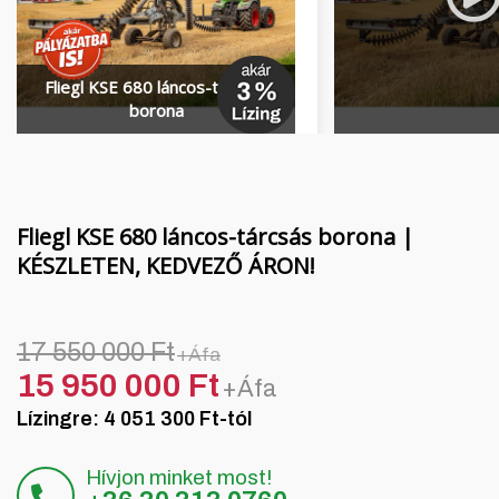
Finanszírozás
MORENI forgóboronák
Karrier
QUIVOGNE talajmunkagépek
Fliegl KSE 680 láncos-tárcsás
Rólunk
LETÁK-LEKO talajmunkagépek
borona
Blog
KERTITOX permetezők
Elérhetőség
Egyéb kiegészítők
Fliegl KSE 680 láncos-tárcsás borona |
KÉSZLETEN, KEDVEZŐ ÁRON!
English
17 550 000 Ft
+Áfa
Deutsch
15 950 000 Ft
+Áfa
Lízingre: 4 051 300 Ft-tól
Română
Hrvatski
Hívjon minket most!