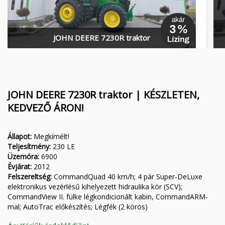
Finanszírozás
MORENI forgóboronák
Karrier
QUIVOGNE talajmunkagépek
JOHN DEERE 7230R traktor
Rólunk
LETÁK-LEKO talajmunkagépek
Blog
KERTITOX permetezők
Elérhetőség
Egyéb kiegészítők
JOHN DEERE 7230R traktor | KÉSZLETEN,
KEDVEZŐ ÁRON!
Állapot:
Megkímélt!
English
Teljesítmény:
230 LE
Üzemóra:
6900
Deutsch
Évjárat:
2012
Felszereltség:
CommandQuad 40 km/h; 4 pár Super-DeLuxe
elektronikus vezérlésű kihelyezett hidraulika kör (SCV);
Română
CommandView II. fülke légkondicionált kabin, CommandARM-
mal; AutoTrac előkészítés; Légfék (2 körös)
Hrvatski