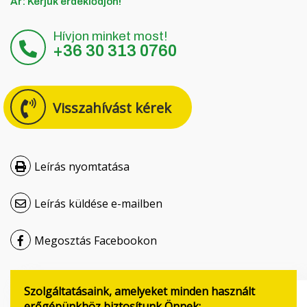
Ár: Kérjük érdeklődjön!
Čeština
Hívjon minket most!
Nederlands
+36 30 313 0760
Français
Visszahívást kérek
Русский
српски
Leírás nyomtatása
Українська
Leírás küldése e-mailben
Megosztás Facebookon
Szolgáltatásaink, amelyeket minden használt
erőgépünkhöz biztosítunk Önnek: