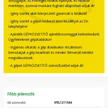
átvizsgáljuk, az esetleges hibákat kijavítjuk, és hibakód
mentesen, azonnal munkára fogható állapotban adjuk át!
- Igény szerint akár kiterjesztett garanciát is kínálunk!
- Igény szerint a gépet kedvező áron kiszállítjuk az Ön
telephelyére!
- Ajándék GÉPKÖZVETÍTŐ ajándékcsomaggal kedveskedünk
Ügyfeleinknek gépátadáskor!
- Ingyenes oktatás: a gép átadásakor részletesen
bemutatjuk a gép kezelését és minden felmerülő kérdést
megválaszolunk.
- A gépet GÉPKÖZVETÍTŐ szervizfüzettel adjuk át!
Főbb jellemzők
GK azonosító:
VFEL1211584