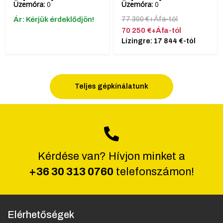
Üzemóra:
0
Üzemóra:
0
Ár: Kérjük érdeklődjön!
77 300 €+Áfa-tól
70 250 €+Áfa-tól
Lízingre: 17 844 €-tól
Teljes gépkínálatunk
Kérdése van? Hívjon minket a
+36 30 313 0760
telefonszámon!
Elérhetőségek