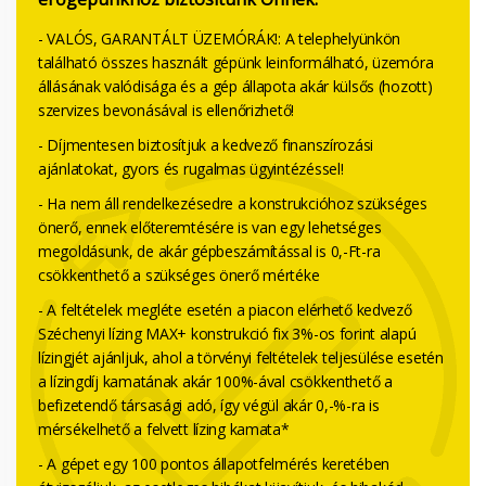
- VALÓS, GARANTÁLT ÜZEMÓRÁK!: A telephelyünkön
található összes használt gépünk leinformálható, üzemóra
állásának valódisága és a gép állapota akár külsős (hozott)
szervizes bevonásával is ellenőrizhető!
- Díjmentesen biztosítjuk a kedvező finanszírozási
ajánlatokat, gyors és rugalmas ügyintézéssel!
- Ha nem áll rendelkezésedre a konstrukcióhoz szükséges
önerő, ennek előteremtésére is van egy lehetséges
megoldásunk, de akár gépbeszámítással is 0,-Ft-ra
csökkenthető a szükséges önerő mértéke
- A feltételek megléte esetén a piacon elérhető kedvező
Széchenyi lízing MAX+ konstrukció fix 3%-os forint alapú
lízingjét ajánljuk, ahol a törvényi feltételek teljesülése esetén
a lízingdíj kamatának akár 100%-ával csökkenthető a
befizetendő társasági adó, így végül akár 0,-%-ra is
mérsékelhető a felvett lízing kamata*
- A gépet egy 100 pontos állapotfelmérés keretében