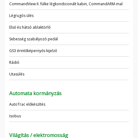
CommandView II. fülke légkondicionált kabin, CommandARM-mal
Légrugós ülés
Első és hátsó ablaktörlő
Sebesség szabályozó pedál
GS3 érintőképernyős kijelző
Rádió
Utasülés
Automata kormányzás
AutoTrac előkészítés
Isobus
Világítás / elektromosság