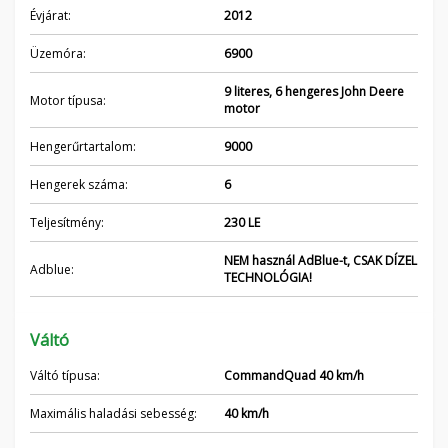
Évjárat:
2012
Üzemóra:
6900
9 literes, 6 hengeres John Deere
Motor típusa:
motor
Hengerűrtartalom:
9000
Hengerek száma:
6
Teljesítmény:
230 LE
NEM használ AdBlue-t, CSAK DÍZEL
Adblue:
TECHNOLÓGIA!
Váltó
Váltó típusa:
CommandQuad 40 km/h
Maximális haladási sebesség:
40 km/h