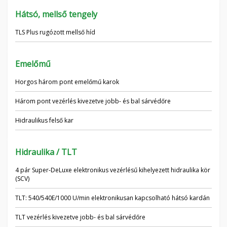
Hátsó, mellső tengely
TLS Plus rugózott mellső híd
Emelőmű
Horgos három pont emelőmű karok
Három pont vezérlés kivezetve jobb- és bal sárvédőre
Hidraulikus felső kar
Hidraulika / TLT
4 pár Super-DeLuxe elektronikus vezérlésű kihelyezett hidraulika kör
(SCV)
TLT: 540/540E/1000 U/min elektronikusan kapcsolható hátsó kardán
TLT vezérlés kivezetve jobb- és bal sárvédőre