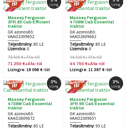
KIEMELT AKCIÓ!
KIEMELT AKCIÓ!
Lízing
Lízing
Massey Ferguson
Massey Ferguson
3FR.85 Cab Efficient
4708M Cab Essential
traktor
traktor
GK azonosító:
GK azonosító:
VAAD2309652
VAAD2609662
Teljesítmény:
85 LE
Teljesítmény:
85 LE
Üzemóra:
0
Üzemóra:
0
78 500 €+Áfa-tól
49 225 €+Áfa-tól
71 250 €+Áfa-tól
44 750 €+Áfa-tól
Lízingre: 18 098 €-tól
Lízingre: 11 367 €-tól
3%
3%
KIEMELT AKCIÓ!
Lízing
Lízing
Massey Ferguson
Massey Ferguson
4708M Cab Essential
3FR.95 Cab Essential
traktor
traktor
GK azonosító:
GK azonosító:
KAAD2609672
VAAD2309651
Teljesítmény:
85 LE
Teljesítmény:
95 LE