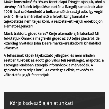
MAX+ konstrukció fix 3%-os forint alapú lízingjét ajánljuk, ahol a
törvényi feltételek teljesülése esetén a lízingdíj kamatának akár
100%-ával csökkenthető a befizetendő társasági adó, így végül
akár 0,-%-ra is mérsékelhető a felvett lízing kamata! A
tájékoztatás nem teljes körű, a részletekért kérjük érdeklődjön
elérhetőségeinken!
Másik traktort, gépet keres? Kérje alternatív ajánlatunkat! Mi
felkutatjuk Önnek a megfelelő gépet az EU teljes piacáról, de
kizárólag hivatalos John Deere márkakereskedőink kínálatából
választva.
A felhasznált képek tájékoztató jellegűek, és nem minden
esetben tükrözik az adott gép valós felszereltségét, állapotát, a
szöveges leírásban szereplő információk a mérvadóak. A
gépleírás nem teljes körű. Az esetleges elírás, tévedés és
változtatás jogát fenntartjuk.
Kérje kedvező ajánlatunkat!