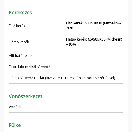
Kerekezés
Első kerék: 600/70R30 (Michelin) –
Első kerék:
70%
Hátsó kerék: 650/85R38 (Michelin)
Hátsó kerék:
– 95%
Állítható felnik
Elforduló mellső sárvédő
Hátsó sárvédő toldat (kivezetett TLT és három pont vezérléssel)
Vonószerkezet
Vonósín
Fülke