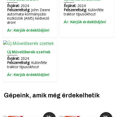
Évjárat:
2024
Évjárat:
2024
Felszereltség:
John Deere
Felszereltség:
Különféle
automata kormányzási
traktor típusokhoz!
eszközök (AMS) kedvező
áron!
Ár: Kérjük érdeklődjön!
Ár: Kérjük érdeklődjön!
Új Művelőkerék szettek
Évjárat:
2024
Felszereltség:
Különféle
traktor típusokhoz!
Ár: Kérjük érdeklődjön!
Gépeink, amik még érdekelhetik
3%
3%