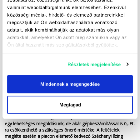
valamint weboldalforgalmunk elemzéséhez. Ezenkívül
Ajánlott feszereltség
közösségi média-, hirdető- és elemező partnereinkkel
megosztjuk az Ön weboldalhasználatra vonatkozó
Automatazárású pótkocsi vonófej
adatait, akik kombinálhatják az adatokat más olyan
adatokkal, amelyeket Ön adott meg számukra vagy az
Alsó vonórúd
Ön által használt más szolgáltatásokból gyűjtöttek.
Kedvező finanszírozási lehetőségek (hitel/lízing), akár 10%
önerőtől, 9 pénzintézet kínálatából az Ön számára legkedvezőbb
Részletek megjelenítése
megoldást kiválasztva. A tájékoztatás nem teljes körű, kérjük
érdeklődjön elérhetőségeinken!
Mindennek a megengedése
*Lízing akciónk keretében most akár évi fix 3 %-os lízingre is
megvásárolhatja a fenti gépet, 3, 5 vagy akár 7 éves futamidőre,
évi kétszeri (október, január), szezonalitáshoz alkalmazkodó
törlesztéssel! A finanszírozott gép életkora a lízing lejáratakor
Megtagad
nem haladhatja meg a 18 évet. Ha nem áll rendelkezésére a
konstrukcióhoz szükséges önerő, ennek előteremtésére is van
egy lehetséges megoldásunk, de akár gépbeszámítással is 0,-Ft-
ra csökkenthető a szükséges önerő mértéke. A feltételek
megléte esetén a piacon elérhető kedvező Széchenyi lízing