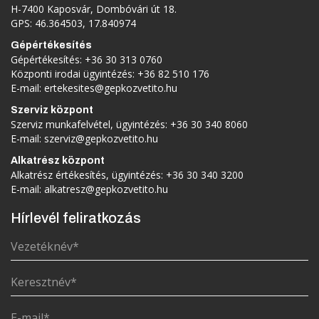
H-7400 Kaposvár, Dombóvári út 18.
GPS: 46.364503, 17.840974
Gépértékesítés
Gépértékesítés:
+36 30 313 0760
Központi irodai ügyintézés:
+36 82 510 176
E-mail:
ertekesites@gepkozvetito.hu
Szerviz központ
Szerviz munkafelvétel, ügyintézés:
+36 30 340 8060
E-mail:
szerviz@gepkozvetito.hu
Alkatrész központ
Alkatrész értékesítés, ügyintézés:
+36 30 340 3200
E-mail:
alkatresz@gepkozvetito.hu
Hírlevél feliratkozás