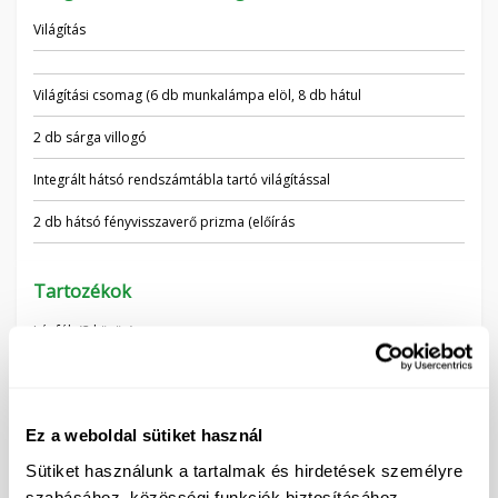
Világítás
Világítási csomag (6 db munkalámpa elöl, 8 db hátul
2 db sárga villogó
Integrált hátsó rendszámtábla tartó világítással
2 db hátsó fényvisszaverő prizma (előírás
Tartozékok
Légfék (2 körös)
Fronthidraulika
Frontkardán
Ez a weboldal sütiket használ
Sütiket használunk a tartalmak és hirdetések személyre
Egyéb
szabásához, közösségi funkciók biztosításához,