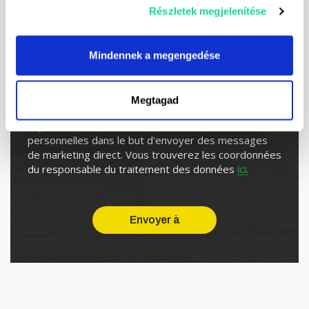
Részletek megjelenítése
Mindennek a megengedése
Megtagad
Je m'inscris à la newsletter
Je consens au traitement de mes données
personnelles dans le but d'envoyer des messages
de marketing direct. Vous trouverez les coordonnées
du responsable du traitement des données
ici.