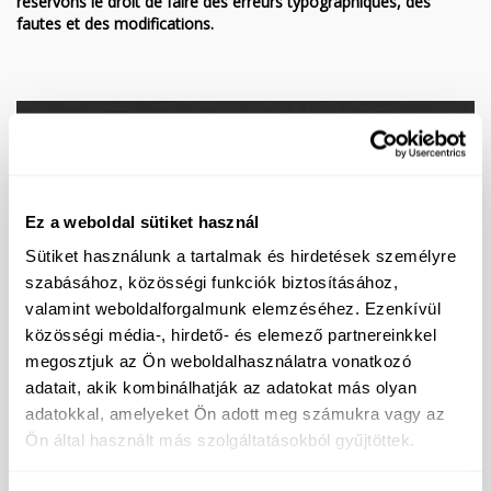
réservons le droit de faire des erreurs typographiques, des
fautes et des modifications.
Demandez notre offre spéciale !
Ez a weboldal sütiket használ
Sütiket használunk a tartalmak és hirdetések személyre
szabásához, közösségi funkciók biztosításához,
valamint weboldalforgalmunk elemzéséhez. Ezenkívül
közösségi média-, hirdető- és elemező partnereinkkel
megosztjuk az Ön weboldalhasználatra vonatkozó
adatait, akik kombinálhatják az adatokat más olyan
adatokkal, amelyeket Ön adott meg számukra vagy az
Ön által használt más szolgáltatásokból gyűjtöttek.