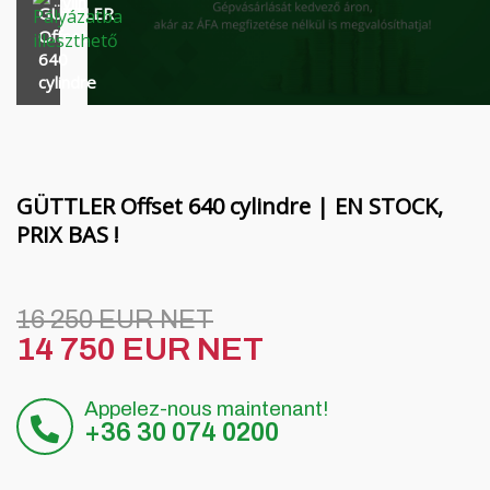
Financement
Poutres rotatives MORENI
cylindre
GÜTTLER
Offset
Carrières
Outils de travail Quivogne
640
cylindre
À propos de nous
LETÁK-LEKO machines pour le sol
Blog
Pulvérisateurs KERTITOX
Contact
Autres accessoires
GÜTTLER Offset 640 cylindre | EN STOCK,
PRIX BAS !
English
16 250 EUR NET
14 750 EUR NET
Magyar
Appelez-nous maintenant!
Deutsch
+36 30 074 0200
Română