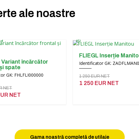
erte ale noastre
FLIEGL Inserție Manit
Variant încărcător
Identificator GK: ZADFLMAN
 și spate
ator GK: FHLFLI000000
1 250 EUR NET
1 250 EUR NET
UR NET
EUR NET
Gama noastră completă de utilaje