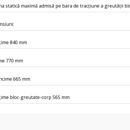
na statică maximă admisă pe bara de tracțiune a greutății bl
nsiuni:
lțime 840 mm
ime 770 mm
âncime 665 mm
lțime bloc-greutate-corp 565 mm