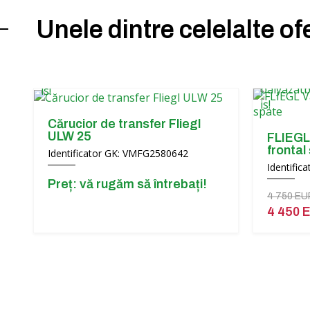
Unele dintre celelalte of
Cărucior de transfer Fliegl
ULW 25
FLIEGL 
frontal
Identificator GK: VMFG2580642
Identific
Preț: vă rugăm să întrebați!
4 750 E
4 450 