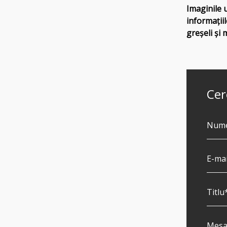
Imaginile 
informațiil
greșeli și 
Cer