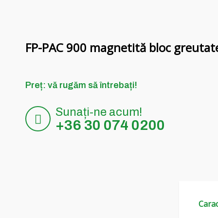
FP-PAC 900 magnetită bloc greutat
Preț: vă rugăm să întrebați!
Sunați-ne acum!
+36 30 074 0200
Carac