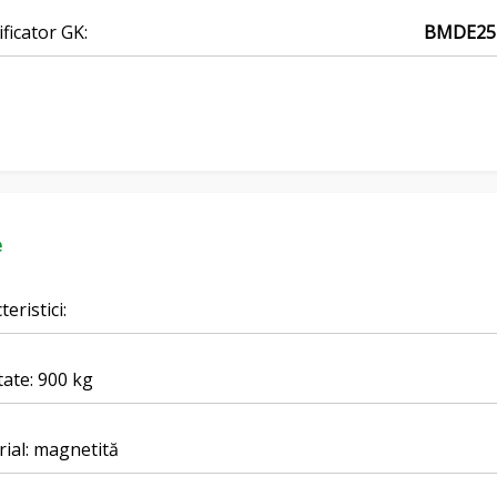
ificator GK:
BMDE25
e
teristici:
ate: 900 kg
ial: magnetită