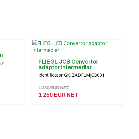
ou
FLIEGL JCB Convertor
001
adaptor intermediar
Identificator GK: ZADFLMJCB001
1 250 EUR NET
1 250 EUR NET