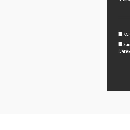
Mă 
Sun
Datel