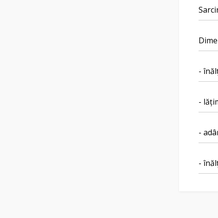
Sarci
Dime
- înă
- lăț
- ad
- înă