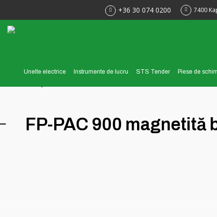
+36 30 074 0200
7400 Ka
Unelte electrice
Instrumente de lucru
STS Tender
Piese de schi
< Înapoi la
FP-PAC 900 magnetită b