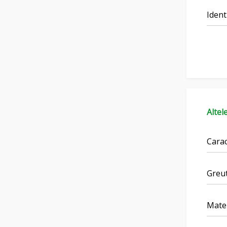
Ident
Altel
Carac
Greut
Mater