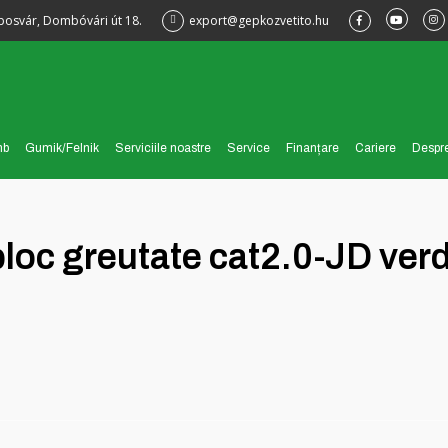
posvár, Dombóvári út 18.
export@gepkozvetito.hu
mb
Gumik/Felnik
Serviciile noastre
Service
Finanțare
Cariere
Despre
loc greutate cat2.0-JD ver