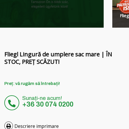
Finanțare
Grinzi rotative MORENI
Cariere
Instrumente de lucru Quivogne
Flie
Despre noi
Mașini de sol LETÁK-LEKO
Blog
Pulverizatoare KERTITOX
Persoană de contact
Alte accesorii
Fliegl Lingură de umplere sac mare | ÎN
STOC, PREȚ SCĂZUT!
English
Preț: vă rugăm să întrebați!
Magyar
Sunați-ne acum!
+36 30 074 0200
Deutsch
Hrvatski
Descriere imprimare