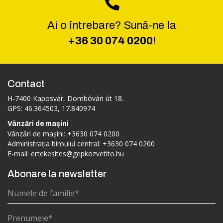
Ai o întrebare? Sună-ne la
+36 30 074 0200
!
Contact
H-7400 Kaposvár, Dombóvári út 18.
GPS: 46.364503, 17.840974
Vânzări de mașini
Vânzări de mașini:
+3630 074 0200
Administrația biroului central:
+3630 074 0200
E-mail:
ertekesites@gepkozvetito.hu
Abonare la newsletter