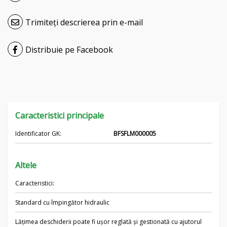
Čeština
Trimiteți descrierea prin e-mail
Nederlands
Distribuie pe Facebook
Français
Русский
српски
Caracteristici principale
Українська
Identificator GK:
BFSFLM000005
Altele
Caracteristici:
Standard cu împingător hidraulic
Lățimea deschiderii poate fi ușor reglată și gestionată cu ajutorul