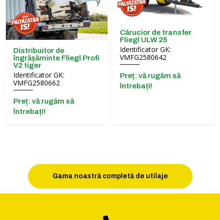
Cărucior de transfer
Fliegl ULW 25
Identificator GK:
Distribuitor de
VMFG2580642
îngrășăminte Fliegl Profi
V2 tiger
Identificator GK:
Preț: vă rugăm să
VMFG2580662
întrebați!
Preț: vă rugăm să
întrebați!
Gama noastră completă de utilaje