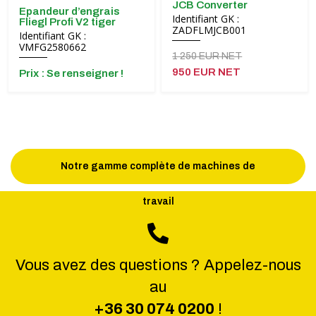
JCB Converter
Epandeur d’engrais
Identifiant GK :
Fliegl Profi V2 tiger
ZADFLMJCB001
Identifiant GK :
VMFG2580662
1 250 EUR NET
950 EUR NET
Prix ​​: Se renseigner !
Notre gamme complète de machines de
travail
Vous avez des questions ? Appelez-nous
au
+36 30 074 0200
!