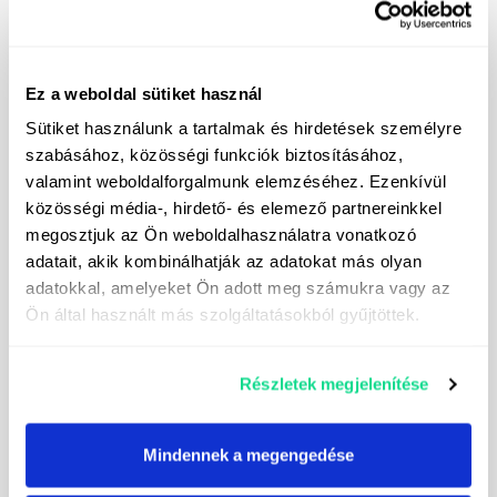
Ez a weboldal sütiket használ
Sütiket használunk a tartalmak és hirdetések személyre
szabásához, közösségi funkciók biztosításához,
valamint weboldalforgalmunk elemzéséhez. Ezenkívül
közösségi média-, hirdető- és elemező partnereinkkel
megosztjuk az Ön weboldalhasználatra vonatkozó
adatait, akik kombinálhatják az adatokat más olyan
adatokkal, amelyeket Ön adott meg számukra vagy az
Ön által használt más szolgáltatásokból gyűjtöttek.
Részletek megjelenítése
Je m'inscris à la newsletter
Mindennek a megengedése
Je consens au traitement de mes données
personnelles dans le but d'envoyer des messages