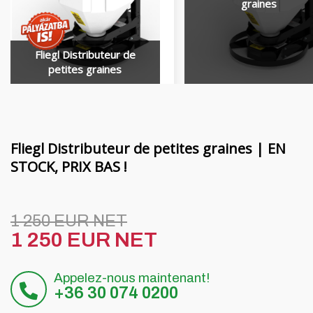
Financement
Poutres rotatives MORENI
graines
Carrières
Outils de travail Quivogne
Fliegl Distributeur de
À propos de nous
LETÁK-LEKO machines pour le sol
petites graines
Blog
Pulvérisateurs KERTITOX
Contact
Autres accessoires
Fliegl Distributeur de petites graines | EN
STOCK, PRIX BAS !
English
1 250 EUR NET
Magyar
1 250 EUR NET
Deutsch
Appelez-nous maintenant!
+36 30 074 0200
Română