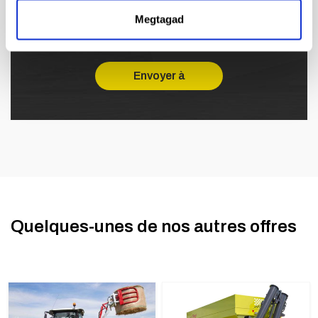
de marketing direct. Vous trouverez les coordonnées
Megtagad
du responsable du traitement des données
ici.
Quelques-unes de nos autres offres