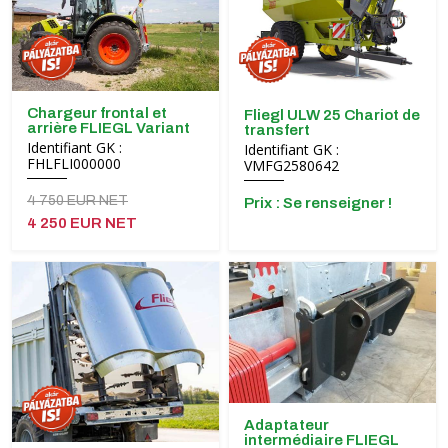
Chargeur frontal et
Fliegl ULW 25 Chariot de
arrière FLIEGL Variant
transfert
Identifiant GK :
Identifiant GK :
FHLFLI000000
VMFG2580642
4 750 EUR NET
Prix ​​: Se renseigner !
4 250 EUR NET
Adaptateur
intermédiaire FLIEGL