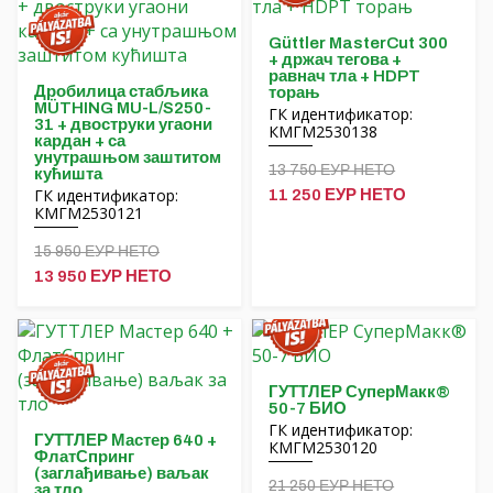
Hrvatski
Güttler MasterCut 300
+ држач тегова +
Čeština
равнач тла + HDPT
Дробилица стабљика
торањ
MÜTHING MU-L/S250-
ГК идентификатор:
31 + двоструки угаони
Nederlands
КМГМ2530138
кардан + са
унутрашњом заштитом
13 750 ЕУР НЕТО
кућишта
Français
ГК идентификатор:
11 250 ЕУР НЕТО
КМГМ2530121
Русский
15 950 ЕУР НЕТО
13 950 ЕУР НЕТО
Українська
ГУТТЛЕР СуперМакк®
50-7 БИО
ГК идентификатор:
ГУТТЛЕР Мастер 640 +
КМГМ2530120
ФлатСпринг
(заглађивање) ваљак
21 250 ЕУР НЕТО
за тло