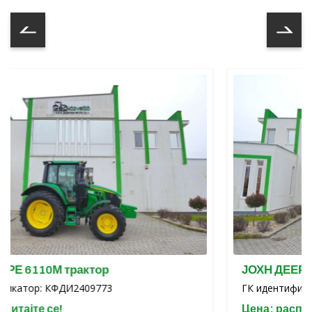
рактор
ЈОХН ДЕЕРЕ 6Р130 трак
И2409773
ГК идентификатор: КФДИ240
Цена: распитајте се!