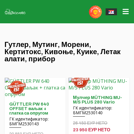
Електричне машине
▼
Радни алати
▼
John Deere gépek
Гутлер, Мутинг, Морени,
Кертитокс, Кивоње, Куике, Летак
АТК Апплицатион
Прикључци Massey Ferguson
Massey Ferguson gépek
алати, прибор
Делови
QUICKE Предњи утоваривачи, додатна
Egyéb erőgépek
Гуме / Фелне
опрема
Програм загарантованог откупа
Флиегл аутомобили
Мулчер MÜTHING MU-
M/S PLUS 280 Vario
GÜTTLER PW 640
Наше услуге
Флиегл Агроцентер прибор
ГК идентификатор:
OFFSET ваљак +
БМГМ2530140
глатка са опругом
ГК идентификатор:
Услуга
ГУТТЛЕР машине за земљане радове
БМГМ2530143
26 450 ЕУР НЕТО
23 950 ЕУР НЕТО