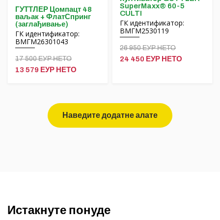
SuperMaxx® 60-5
ГУТТЛЕР Цомпацт 48
CULTI
ваљак + ФлатСпринг
ГК идентификатор:
(заглађивање)
ВМГМ2530119
ГК идентификатор:
ВМГМ26301043
26 950 ЕУР НЕТО
17 500 ЕУР НЕТО
24 450 ЕУР НЕТО
13 579 ЕУР НЕТО
Наведите додатне алате
Истакнуте понуде