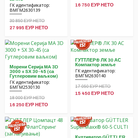
ГК идентификатор:
16 750 ЕУР НЕТО
ВМГМ2630139
30 850 ЕУР НЕТО
27 995 ЕУР НЕТО
ГУТТЛЕР® ЛК 30 АС
Компактор земље
Морени Серија MA 3D
ГК идентификатор:
3000 + SX 30-45 (са
ВМГМ2630140
Гутлеровим ваљком)
ГК идентификатор:
БМГМ2530130
17 050 ЕУР НЕТО
15 450 ЕУР НЕТО
18 000 ЕУР НЕТО
16 250 ЕУР НЕТО
Култиватор GÜTTLER