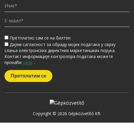
Претплатио сам се на билтен
Дајем сагласност за обраду мојих података у сврху
слања електронских директних маркетиншких порука.
Контакт информације контролора података можете
пронаћи
овде
.
Copyright © 2026 Gépközvetítő Kft.