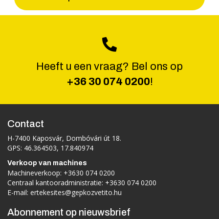
Heeft u een vraag? Bel ons op
+36 30 074 0200
!
Contact
H-7400 Kaposvár, Dombóvári út 18.
GPS: 46.364503, 17.840974
Verkoop van machines
Machineverkoop:
+3630 074 0200
Centraal kantooradministratie:
+3630 074 0200
E-mail:
ertekesites@gepkozvetito.hu
Abonnement op nieuwsbrief