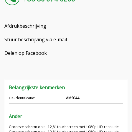
Hrvatski
Čeština
Afdrukbeschrijving
Français
Stuur beschrijving via e-mail
Русский
Delen op Facebook
српски
Українська
Belangrijkste kenmerken
GK-identificatie:
AMS044
Ander
Grootste scherm ooit - 12,8" touchscreen met 1080p HD-resolutie
Grootste scherm ooit - 12,8" touchscreen met 1080p HD-resolutie