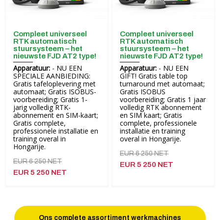
Compleet universeel
Compleet universeel
RTK automatisch
RTK automatisch
stuursysteem – het
stuursysteem – het
nieuwste FJD AT2 type!
nieuwste FJD AT2 type!
Apparatuur:
- NU EEN
Apparatuur:
- NU EEN
SPECIALE AANBIEDING:
GIFT! Gratis table top
Gratis tafeloplevering met
turnaround met automaat;
automaat; Gratis ISOBUS-
Gratis ISOBUS
voorbereiding; Gratis 1-
voorbereiding; Gratis 1 jaar
jarig volledig RTK-
volledig RTK abonnement
abonnement en SIM-kaart;
en SIM kaart; Gratis
Gratis complete,
complete, professionele
professionele installatie en
installatie en training
training overal in
overal in Hongarije.
Hongarije.
EUR 6 250 NET
EUR 6 250 NET
EUR 5 250 NET
EUR 5 250 NET
Ons complete assortiment werkmachines