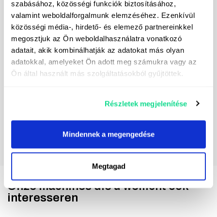
szabásához, közösségi funkciók biztosításához,
Ik schrijf me in voor de nieuwsbrief
valamint weboldalforgalmunk elemzéséhez. Ezenkívül
közösségi média-, hirdető- és elemező partnereinkkel
Ik geef toestemming voor de verwerking van mijn
megosztjuk az Ön weboldalhasználatra vonatkozó
persoonlijke gegevens voor het versturen van direct
adatait, akik kombinálhatják az adatokat más olyan
marketing berichten. De contactgegevens van de
verantwoordelijke voor de verwerking vindt u
hier.
adatokkal, amelyeket Ön adott meg számukra vagy az
Ön által használt más szolgáltatásokból gyűjtöttek.
Részletek megjelenítése
Mindennek a megengedése
Megtagad
Onze machines die u wellicht ook
interesseren