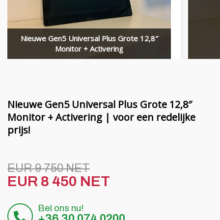
Financiering
MORENI roterende balken
Carrière
Quivogne gereedschap
Nieuwe Gen5 Universal Plus Grote 12,8″
Over ons
Bodemmachines LETÁK-LEKO
Monitor + Activering
Blog
KERTITOX sproeiers
Neem contact op met
Andere accessoires
Nieuwe Gen5 Universal Plus Grote 12,8″
Monitor + Activering | voor een redelijke
prijs!
English
Magyar
EUR 9 750 NET
EUR 8 450 NET
Deutsch
Bel ons nu!
Română
+36 30 074 0200