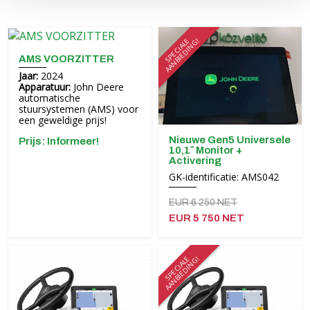
SPECIALE
AANBIEDING!
AMS VOORZITTER
Jaar:
2024
Apparatuur:
John Deere
automatische
stuursystemen (AMS) voor
een geweldige prijs!
Nieuwe Gen5 Universele
Prijs: Informeer!
10,1″ Monitor +
Activering
GK-identificatie: AMS042
EUR 6 250 NET
EUR 5 750 NET
SPECIALE
AANBIEDING!