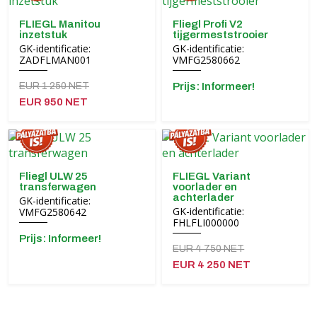
FLIEGL Manitou
Fliegl Profi V2
inzetstuk
tijgermeststrooier
GK-identificatie:
GK-identificatie:
ZADFLMAN001
VMFG2580662
EUR 1 250 NET
Prijs: Informeer!
EUR 950 NET
Fliegl ULW 25
FLIEGL Variant
transferwagen
voorlader en
achterlader
GK-identificatie:
GK-identificatie:
VMFG2580642
FHLFLI000000
Prijs: Informeer!
EUR 4 750 NET
EUR 4 250 NET