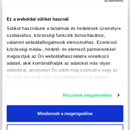
Ez a weboldal sütiket használ
Sütiket használunk a tartalmak és hirdetések személyre
szabásához, közösségi funkciók biztosításához,
valamint weboldalforgalmunk elemzéséhez. Ezenkívül
közösségi média-, hirdető- és elemező partnereinkkel
megosztjuk az Ön weboldalhasználatra vonatkozó
adatait, akik kombinálhatják az adatokat más olyan
adatokkal, amelyeket Ön adott meg számukra vagy az
Ön által használt más szolgáltatásokból gyűjtöttek.
Részletek megjelenítése
Ik schrijf me in voor de nieuwsbrief
Mindennek a megengedése
Ik geef toestemming voor de verwerking van mijn
persoonlijke gegevens voor het versturen van direct