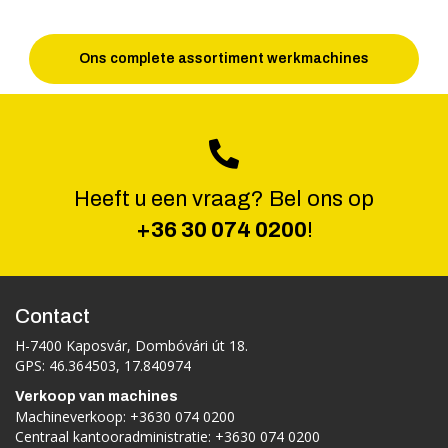
Ons complete assortiment werkmachines
Heeft u een vraag? Bel ons op
+36 30 074 0200
!
Contact
H-7400 Kaposvár, Dombóvári út 18.
GPS: 46.364503, 17.840974
Verkoop van machines
Machineverkoop:
+3630 074 0200
Centraal kantooradministratie:
+3630 074 0200