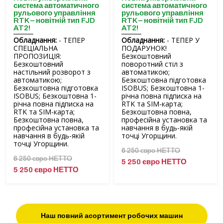
система автоматичного
система автоматичного
рульового управління
рульового управління
RTK – новітній тип FJD
RTK – новітній тип FJD
AT2!
AT2!
Обладнання:
- ТЕПЕР
Обладнання:
- ТЕПЕР У
СПЕЦІАЛЬНА
ПОДАРУНОК!
ПРОПОЗИЦІЯ:
Безкоштовний
Безкоштовний
поворотний стіл з
настільний розворот з
автоматикою;
автоматикою;
Безкоштовна підготовка
Безкоштовна підготовка
ISOBUS; Безкоштовна 1-
ISOBUS; Безкоштовна 1-
річна повна підписка на
річна повна підписка на
RTK та SIM-карта;
RTK та SIM-карта;
Безкоштовна повна,
Безкоштовна повна,
професійна установка та
професійна установка та
навчання в будь-якій
навчання в будь-якій
точці Угорщини.
точці Угорщини.
6 250 євро НЕТТО
6 250 євро НЕТТО
5 250 євро НЕТТО
5 250 євро НЕТТО
Наш повний асортимент робочих машин