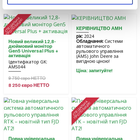
СПЕЦІАЛЬНА
ПРОПОЗИЦІЯ!
КЕРІВНИЦТВО АМН
рік:
2024
Обладнання:
Системи
Новий великий 12,8-
автоматичного
дюймовий монітор
рульового управління
Gen5 Universal Plus +
(AMS) John Deere за
активація
вигідною ціною!
Ідентифікатор GK:
AMS044
Ціна: запитуйте!
9 750 євро НЕТТО
8 250 євро НЕТТО
СПЕЦІАЛЬНА
ПРОПОЗИЦІЯ!
Повна універсальна
Повна універсальна