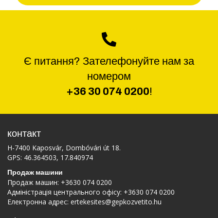
Є питання? Зателефонуйте нам за
номером
+36 30 074 0200
!
контакт
H-7400 Kaposvár, Dombóvári út 18.
GPS: 46.364503, 17.840974
Продаж машини
Продаж машин:
+3630 074 0200
Адміністрація центрального офісу:
+3630 074 0200
Електронна адрес:
ertekesites@gepkozvetito.hu