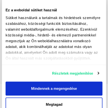
Я підписуюсь на розсилку новин
Ez a weboldal sütiket használ
Я даю згоду на обробку моїх персональних
Sütiket használunk a tartalmak és hirdetések személyre
даних з метою надсилання прямих маркетингових
szabásához, közösségi funkciók biztosításához,
повідомлень. Контактні дані контролера даних
valamint weboldalforgalmunk elemzéséhez. Ezenkívül
можна знайти
тут.
közösségi média-, hirdető- és elemező partnereinkkel
megosztjuk az Ön weboldalhasználatra vonatkozó
adatait, akik kombinálhatják az adatokat más olyan
adatokkal, amelyeket Ön adott meg számukra vagy az
Ön által használt más szolgáltatásokból gyűjtöttek.
Részletek megjelenítése
Mindennek a megengedése
Наші машини, які також можуть вас
зацікавити
Megtagad