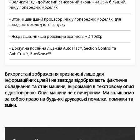
- Великий 10,1-дюймовий сенсорний екран - на 35% більший,
ніж у попередніх моделях
- Втричі швидший процесор, ніж у попередніх моделях, для
швидшого холодного запуску
- Яскравіша, чіткіша роздільна здатність HD 1080p
- Доступна постійна ліцензія AutoTrac™, Section Control та
AutoTrac™, RowSense™
Використані зображення призначені лише для
інформаційних цілей і не завжди відображають фактичне
обладнання та стан машини, інформація в текстовому описі
є достовірною. Опис машини не є вичерпним. Ми залишаємо
за собою право на будь-які друкарські помилки, помилки та
зміни.