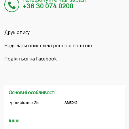
+36 30 074 0200
Hrvatski
Čeština
Друк опису
Nederlands
Надіслати опис електронною поштою
Français
Поділіться на Facebook
Русский
српски
Основні особливості
Ідентифікатор GK:
AMS042
інше