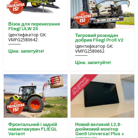
Візок для перенесення
Fliegl ULW 25
Ідентифікатор GK:
Тигровий розкидач
VMFG2580642
добрив Fliegl Profi V2
Ідентифікатор GK:
VMFG2580662
Ціна: запитуйте!
Ціна: запитуйте!
СПЕЦІАЛЬНА
ПРОПОЗИЦІЯ!
Фронтальний і задній
Новий великий 12,8-
навантажувач FLIEGL
дюймовий монітор
Variant
Gen5 Universal Plus +