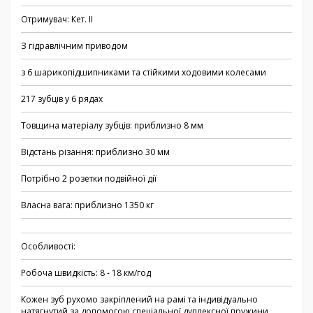
Отримувач: Кет. II
З гідравлічним приводом
з 6 шарикопідшипниками та стійкими ходовими колесами
217 зубців у 6 рядах
Товщина матеріалу зубців: приблизно 8 мм
Відстань різання: приблизно 30 мм
Потрібно 2 розетки подвійної дії
Власна вага: приблизно 1350 кг
Особливості:
Робоча швидкість: 8 - 18 км/год
Кожен зуб рухомо закріплений на рамі та індивідуально
натягнутий за допомогою спеціальної дуплексної пружини