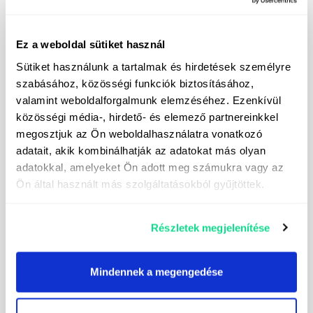
Ez a weboldal sütiket használ
Sütiket használunk a tartalmak és hirdetések személyre
szabásához, közösségi funkciók biztosításához,
valamint weboldalforgalmunk elemzéséhez. Ezenkívül
közösségi média-, hirdető- és elemező partnereinkkel
megosztjuk az Ön weboldalhasználatra vonatkozó
adatait, akik kombinálhatják az adatokat más olyan
adatokkal, amelyeket Ön adott meg számukra vagy az
Ön által használt más szolgáltatásokból gyűjtöttek.
Részletek megjelenítése
Я підписуюсь на розсилку новин
Я даю згоду на обробку моїх персональних
Mindennek a megengedése
даних з метою надсилання прямих маркетингових
повідомлень. Контактні дані контролера даних
можна знайти
тут.