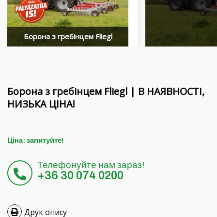
Фінансування
Обертові балки MORENI
Кар’єра
Робочі інструменти Quivogne
Борона з гребінцем Fliegl
Про нас
Грунтова техніка LETÁK-LEKO
Blog
Розпилювачі KERTITOX
Контакти
Інші аксесуари
Борона з гребінцем Fliegl | В НАЯВНОСТІ,
НИЗЬКА ЦІНА!
English
Ціна: запитуйте!
Magyar
Телефонуйте нам зараз!
+36 30 074 0200
Deutsch
Română
Друк опису