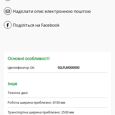
Hrvatski
Надіслати опис електронною поштою
Čeština
Поділіться на Facebook
Nederlands
Français
Русский
Основні особливості
српски
Ідентифікатор GK:
SGLFLM000000
інше
Технічні дані:
Робоча ширина приблизно: 6100 мм
Транспортна ширина приблизно: 2500 мм