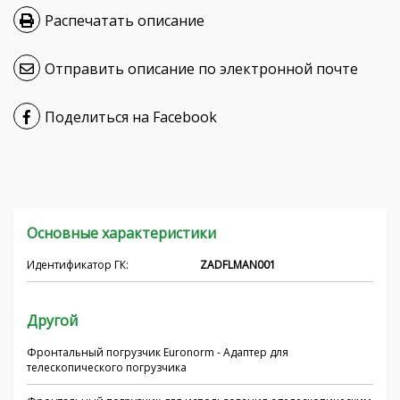
Распечатать описание
Hrvatski
Čeština
Отправить описание по электронной почте
Nederlands
Поделиться на Facebook
Français
српски
Українська
Основные характеристики
Идентификатор ГК:
ZADFLMAN001
Другой
Фронтальный погрузчик Euronorm - Адаптер для
телескопического погрузчика