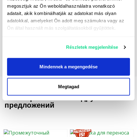
маркетинговых сообщений. Контактные данные
megosztjuk az Ön weboldalhasználatra vonatkozó
контроллера данных можно найти
здесь.
adatait, akik kombinálhatják az adatokat más olyan
adatokkal, amelyeket Ön adott meg számukra vagy az
Ön által használt más szolgáltatásokból gyűjtöttek.
Részletek megjelenítése
Mindennek a megengedése
Megtagad
Некоторые из наших других
предложений