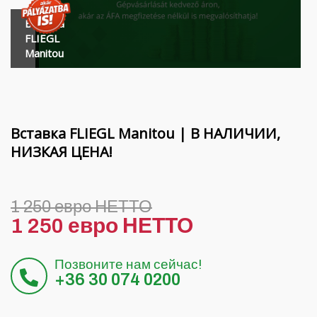
Финансирование
Вращающиеся балки MORENI
Вставка
Карьера
Рабочие инструменты Quivogne
FLIEGL
Manitou
О нас
Почвенная техника LETÁK-LEKO
Blog
Распылители KERTITOX
Свяжитесь с
Другие аксессуары
Вставка FLIEGL Manitou | В НАЛИЧИИ,
НИЗКАЯ ЦЕНА!
English
1 250 евро НЕТТО
1 250 евро НЕТТО
Magyar
Позвоните нам сейчас!
Deutsch
+36 30 074 0200
Română