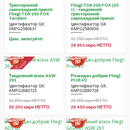
Тристоронній
Fliegl TDK 200 FOX (20
самоскидний причіп
т) – тандемний
Fliegl TDK 160 FOX
тристоронній
Tandem
самоскидний причіп
Ідентифікатор GK:
Ідентифікатор GK:
VMFG2580631
KMFG2580650
Ціна: запитуйте!
31 750 євро НЕТТО
28 950 євро НЕТТО
СПЕЦІАЛЬНА
ПРОПОЗИЦІЯ!
Тандемний візок ASW
Розкидач добрив Fliegl
261
Profi V2
Ідентифікатор GK:
Ідентифікатор GK:
KMFG2680725
KMFG2680726
62 250 євро НЕТТО
29 250 євро НЕТТО
55 250 євро НЕТТО
26 450 євро НЕТТО