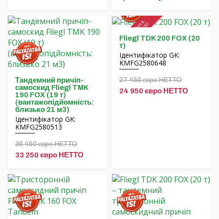
Hrvatski
СПЕЦІАЛЬНА
ПРОПОЗИЦІЯ!
Čeština
Fliegl TDK 200 FOX (20
т)
Ідентифікатор GK:
Nederlands
KMFG2580648
Français
27 450 євро НЕТТО
Тандемний причіп-
самоскид Fliegl TMK
24 950 євро НЕТТО
190 FOX (19 т)
Русский
(вантажопідйомність:
близько 21 м3)
Ідентифікатор GK:
српски
KMFG2580513
36 450 євро НЕТТО
33 250 євро НЕТТО