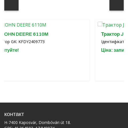
EERE 6110M
Трактор JOHN DEER
KFDY2409773
Ідентифікатор GK: KFDY
Ціна: запитуйте!
контакт
H-7400 Kaposvár, Dombóvári út 18.