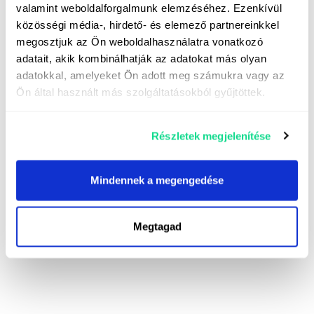
valamint weboldalforgalmunk elemzéséhez. Ezenkívül
közösségi média-, hirdető- és elemező partnereinkkel
megosztjuk az Ön weboldalhasználatra vonatkozó
adatait, akik kombinálhatják az adatokat más olyan
adatokkal, amelyeket Ön adott meg számukra vagy az
Ön által használt más szolgáltatásokból gyűjtöttek.
Részletek megjelenítése
Mindennek a megengedése
Megtagad