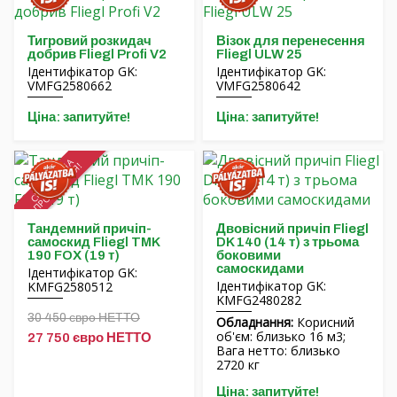
Фінансування
Обертові балки MORENI
Кар’єра
Робочі інструменти Quivogne
Тигровий розкидач
Візок для перенесення
добрив Fliegl Profi V2
Fliegl ULW 25
Ідентифікатор GK:
Ідентифікатор GK:
Про нас
Грунтова техніка LETÁK-LEKO
VMFG2580662
VMFG2580642
Blog
Розпилювачі KERTITOX
Ціна: запитуйте!
Ціна: запитуйте!
Контакти
Інші аксесуари
СПЕЦІАЛЬНА
ПРОПОЗИЦІЯ!
Тандемний причіп-
Двовісний причіп Fliegl
самоскид Fliegl TMK
DK 140 (14 т) з трьома
English
190 FOX (19 т)
боковими
самоскидами
Ідентифікатор GK:
Ідентифікатор GK:
KMFG2580512
Magyar
KMFG2480282
30 450 євро НЕТТО
Обладнання:
Корисний
Deutsch
об'єм: близько 16 м3;
27 750 євро НЕТТО
Вага нетто: близько
2720 кг
Română
Ціна: запитуйте!