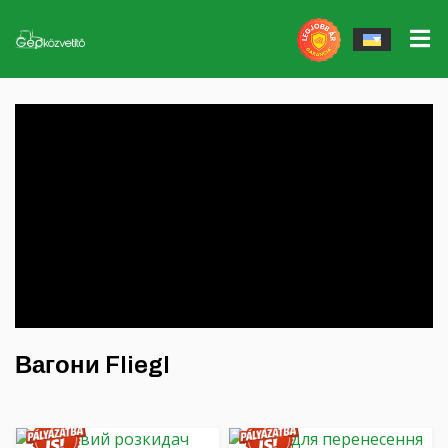
Електроінструменти
▼
Робочі інструменти
▼
John Deere gépek
Тендер STS
Робочі інструменти Massey Ferguson
Massey Ferguson gépek
Запасні частини
QUICKE Налобні решітки, аксесуари
Egyéb erőgépek
Гумік/Фельник
Вагони Fliegl
Програма гарантованого викупу
Аксесуари Fliegl Агроцентр
Наші послуги
Ґрунтообробна техніка GÜTTLER
Вагони Fliegl
Сервіс
Мульчувачі та дробарки MÜTHING