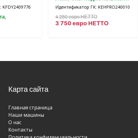
машина
6
Идентификатор ГК: KEHPRO240010
Иденти
4 250 евро НЕТТО
3 950
3 750 евро НЕТТО
3 75
Карта сайта
Главная страница
Наши машины
О нас
Контакты
Политика конфиденциальности