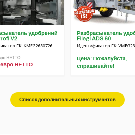
асыватель удобрений
Разбрасыватель удо
Profi V2
Fliegl ADS 60
икатор ГК: KMFG2680726
Идентификатор ГК: VMFG23
евро НЕТТО
Цена: Пожалуйста,
 евро НЕТТО
спрашивайте!
Список дополнительных инструментов