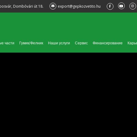
posvár, Dombóvári út 18.
export@gepkozvetito.hu
ые части
Гумик/Фелник
Наши услуги
Сервис
Финансирование
Карь