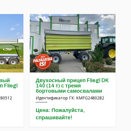
овый
Двухосный прицеп Fliegl DK
 Fliegl
140 (14 т) с тремя
бортовыми самосвалами
580512
Идентификатор ГК: KMFG2480282
Цена: Пожалуйста,
спрашивайте!