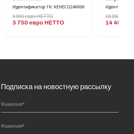
складе
фикатор ГК: KEHECO240000
Идентификатор ГК: ASHFL
 евро НЕТТО
16 250 евро НЕТТО
0 евро НЕТТО
14 450 евро НЕТТО
Подписка на новостную рассылку