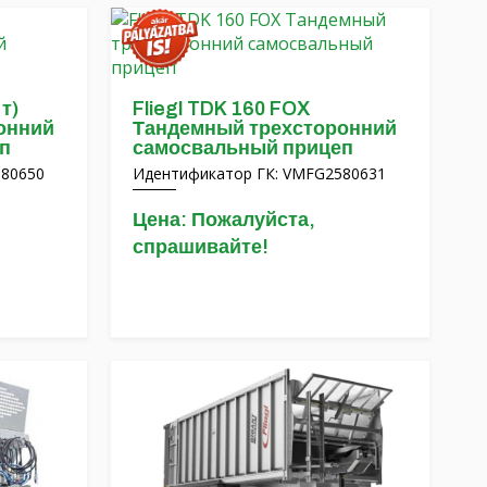
 т)
Fliegl TDK 160 FOX
онний
Тандемный трехсторонний
п
самосвальный прицеп
580650
Идентификатор ГК: VMFG2580631
Цена: Пожалуйста,
спрашивайте!