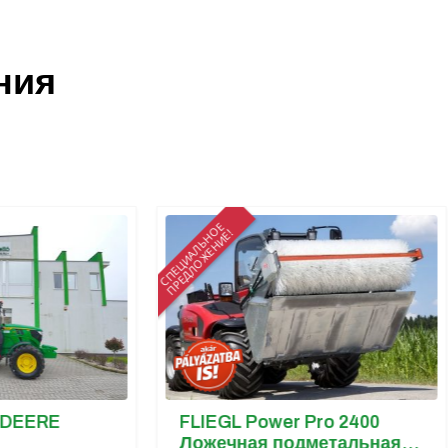
ния
СПЕЦИАЛЬНОЕ
СПЕЦИАЛЬНОЕ
ПРЕДЛОЖЕНИЕ!
ПРЕДЛОЖЕНИЕ
FLIEGL Power Pro 2400
Сепа
Ложечная подметальная
Экон