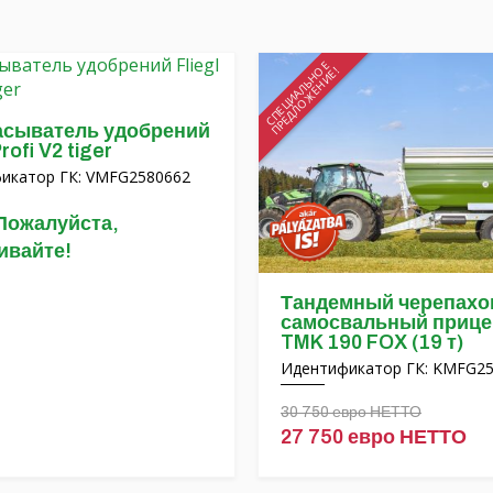
СПЕЦИАЛЬНОЕ
ПРЕДЛОЖЕНИЕ!
асыватель удобрений
Profi V2 tiger
икатор ГК: VMFG2580662
Пожалуйста,
ивайте!
Тандемный черепах
самосвальный прицеп
TMK 190 FOX (19 т)
Идентификатор ГК: KMFG2
30 750 евро НЕТТО
27 750 евро НЕТТО