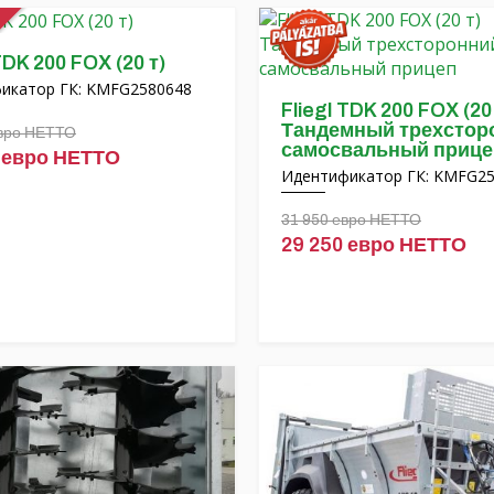
TDK 200 FOX (20 т)
икатор ГК: KMFG2580648
Fliegl TDK 200 FOX (20
Тандемный трехстор
евро НЕТТО
самосвальный прице
 евро НЕТТО
Идентификатор ГК: KMFG2
31 950 евро НЕТТО
29 250 евро НЕТТО