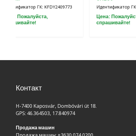
тор ГК: KFDY2409773
Идентификатор ГК: KFDY240977
алуйста,
Цена: Пожалуйста,
те!
спрашивайте!
Контакт
H-7400 Kaposvár, Dombóvári út 18.
GPS: 46.364503, 17.840974
Продажа машин
Продажа машин:
+3630 074 0200