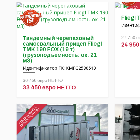
СПЕЦИАЛЬНОЕ
ПРЕДЛОЖЕНИЕ!
Fliegl 
Идентиф
Тандемный черепаховый
27 750 
самосвальный прицеп Fliegl
24 950
TMK 190 FOX (19 т)
(грузоподъемность: ок. 21
м3)
Идентификатор ГК: KMFG2580513
36 750 евро НЕТТО
33 450 евро НЕТТО
СПЕЦИАЛЬНОЕ
ПРЕДЛОЖЕНИЕ!