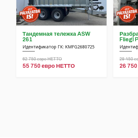
Тандемная тележка ASW
Разбр
261
Fliegl 
Идентификатор ГК: KMFG2680725
Идентиф
62 750 евро НЕТТО
29 450 
55 750 евро НЕТТО
26 750