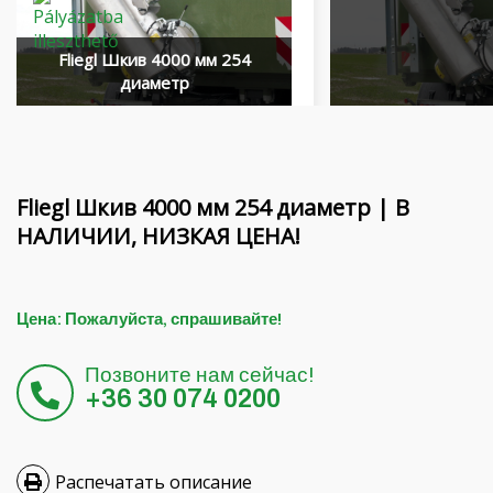
Финансирование
Вращающиеся балки MORENI
Карьера
Рабочие инструменты Quivogne
Fliegl Шкив 4000 мм 254
диаметр
О нас
Почвенная техника LETÁK-LEKO
Blog
Распылители KERTITOX
Свяжитесь с
Другие аксессуары
Fliegl Шкив 4000 мм 254 диаметр | В
НАЛИЧИИ, НИЗКАЯ ЦЕНА!
English
Цена: Пожалуйста, спрашивайте!
Magyar
Позвоните нам сейчас!
+36 30 074 0200
Deutsch
Română
Распечатать описание