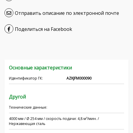
Hrvatski
Отправить описание по электронной почте
Čeština
Поделиться на Facebook
Nederlands
Français
српски
Основные характеристики
Українська
Идентификатор ГК:
AZKJFM000090
Другой
Технические данные:
4000 мм / Ø 254 мм / скорость подачи: 4,8 м³/мин. /
Нержавеющая сталь