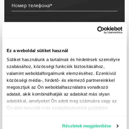
Ez a weboldal sütiket használ
Sütiket használunk a tartalmak és hirdetések személyre
Я подписался на рассылку
szabásához, közösségi funkciók biztosításához,
valamint weboldalforgalmunk elemzéséhez. Ezenkívül
Я даю согласие на обработку моих
közösségi média-, hirdető- és elemező partnereinkkel
персональных данных с целью рассылки прямых
megosztjuk az Ön weboldalhasználatra vonatkozó
маркетинговых сообщений. Контактные данные
контроллера данных можно найти
здесь.
adatait, akik kombinálhatják az adatokat más olyan
adatokkal, amelyeket Ön adott meg számukra vagy az
Ön által használt más szolgáltatásokból gyűjtöttek.
Részletek megjelenítése