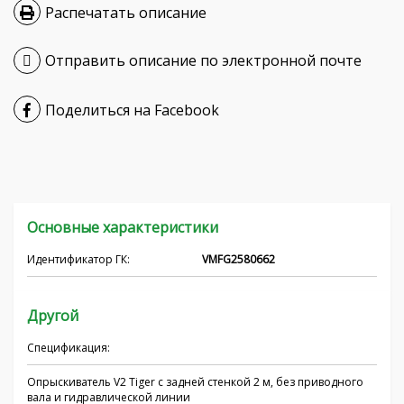
Распечатать описание
Hrvatski
Отправить описание по электронной почте
Čeština
Nederlands
Поделиться на Facebook
Français
српски
Основные характеристики
Українська
Идентификатор ГК:
VMFG2580662
Другой
Спецификация:
Опрыскиватель V2 Tiger с задней стенкой 2 м, без приводного
вала и гидравлической линии