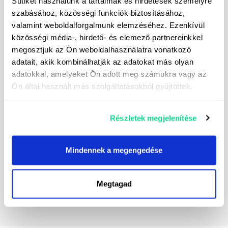
Sütiket használunk a tartalmak és hirdetések személyre
szabásához, közösségi funkciók biztosításához,
valamint weboldalforgalmunk elemzéséhez. Ezenkívül
közösségi média-, hirdető- és elemező partnereinkkel
megosztjuk az Ön weboldalhasználatra vonatkozó
adatait, akik kombinálhatják az adatokat más olyan
Я подписался на рассылку
adatokkal, amelyeket Ön adott meg számukra vagy az
Я даю согласие на обработку моих
Ön által használt más szolgáltatásokból gyűjtöttek.
персональных данных с целью рассылки прямых
маркетинговых сообщений. Контактные данные
контроллера данных можно найти
здесь.
Részletek megjelenítése
Mindennek a megengedése
Megtagad