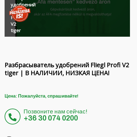
Финансирование
Вращающиеся балки MORENI
удобрений
Fliegl
Карьера
Рабочие инструменты Quivogne
Profi
V2
О нас
Почвенная техника LETÁK-LEKO
tiger
Blog
Распылители KERTITOX
Свяжитесь с
Другие аксессуары
Разбрасыватель удобрений Fliegl Profi V2
tiger | В НАЛИЧИИ, НИЗКАЯ ЦЕНА!
English
Цена: Пожалуйста, спрашивайте!
Magyar
Позвоните нам сейчас!
Deutsch
+36 30 074 0200
Română