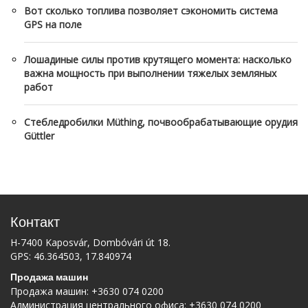
Вот сколько топлива позволяет сэкономить система
GPS на поле
Лошадиные силы против крутящего момента: насколько
важна мощность при выполнении тяжелых земляных
работ
Стебледробилки Müthing, почвообрабатывающие орудия
Güttler
Контакт
H-7400 Kaposvár, Dombóvári út 18.
GPS: 46.364503, 17.840974
Продажа машин
Продажа машин:
+3630 074 0200
Администрация центрального офиса:
+3630 074 0200