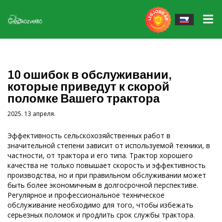
Электроинструменты
▼
Рабочие инструменты
▼
John Deere gépek
10 ошибок в обслуживании,
которые приведут к скорой
Тендер STS
Инструменты для работы Massey Ferguson
Massey Ferguson gépek
поломке Вашего трактора
Запасные части
QUICKE Налобные жалюзи, аксессуары
Egyéb erőgépek
2025. 13 апреля.
Гумик/Фелник
Повозки Fliegl
Эффективность сельскохозяйственных работ в
значительной степени зависит от используемой техники, в
Программа гарантированного выкупа
частности, от трактора и его типа. Трактор хорошего
Аксессуары Fliegl Agrocenter
качества не только повышает скорость и эффективность
производства, но и при правильном обслуживании может
Наши услуги
Почвенная техника GÜTTLER
быть более экономичным в долгосрочной перспективе.
Регулярное и профессиональное техническое
Сервис
Мульчеры и дробилки MÜTHING
обслуживание необходимо для того, чтобы избежать
серьезных поломок и продлить срок службы трактора.