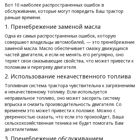
Финансирование
Вращающиеся балки MORENI
Вот 10 наиболее распространенных ошибок в
обслуживании, которые могут повредить Ваш трактор
Карьера
Рабочие инструменты Quivogne
раньше времени.
1. Пренебрежение заменой масла
О нас
Почвенная техника LETÁK-LEKO
Одна из самых распространенных ошибок, которую
Blog
Распылители KERTITOX
совершают владельцы автомобилей, — это пренебрежение
заменой масла. Масло обеспечивает смазку движущихся
Свяжитесь с
Другие аксессуары
частей двигателя, и если не менять его регулярно, оно
теряет свои смазывающие свойства, что может привести к
поломкам и перегреву двигателя.
2. Использование некачественного топлива
Топливная система трактора чувствительна к загрязнениям
English
и некачественному топливу. Если используется
неправильное топливо, оно может засорить систему
Magyar
впрыска и снизить производительность двигателя. Со
временем это может привести к поломке. Можно с
уверенностью сказать, что если это произойдет, Ваша
Deutsch
сельскохозяйственная техника не будет помогать Вам
десятилетиями.
Română
3. Пренебрежение обслуживанием