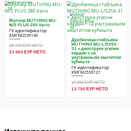
Финансирање
MÜTHING машине за малчирање и
Каријера
уситњавање сламе
Мулчер MÜTHING MU-
О нама
МОРЕНИ рото дрљаче
M/S PLUS 280 Vario
ГК идентификатор:
БМГМ2530140
Blog
Куивогне алати
Дробилица стабљика
MÜTHING MU-L/S250-
26 450 ЕУР НЕТО
31 + двоструки угаони
Контакт
ЛЕТАК-ЛЕКО машине за земљане радове
23 950 ЕУР НЕТО
кардан + са
унутрашњом заштитом
кућишта
КЕРТИТОКС прскалице
ГК идентификатор:
КМГМ2530121
Остала додатна опрема
English
15 950 ЕУР НЕТО
13 750 ЕУР НЕТО
Magyar
Deutsch
Română