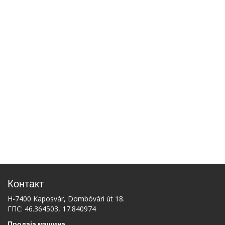
Контакт
H-7400 Kaposvár, Dombóvári út 18.
ГПС: 46.364503, 17.840974
Продаја машина