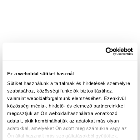
Ez a weboldal sütiket használ
Sütiket használunk a tartalmak és hirdetések személyre
szabásához, közösségi funkciók biztosításához,
valamint weboldalforgalmunk elemzéséhez. Ezenkívül
közösségi média-, hirdető- és elemező partnereinkkel
megosztjuk az Ön weboldalhasználatra vonatkozó
adatait, akik kombinálhatják az adatokat más olyan
adatokkal, amelyeket Ön adott meg számukra vagy az
Ön által használt más szolgáltatásokból gyűjtöttek.