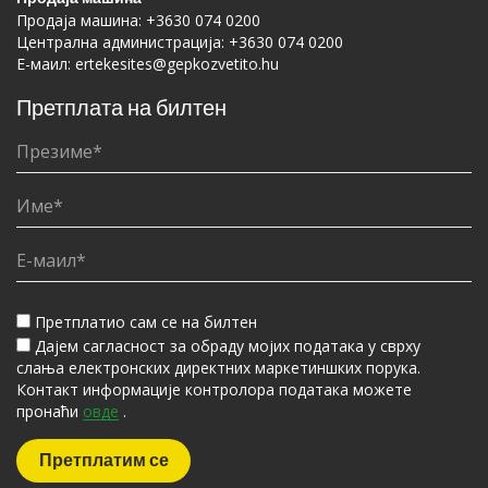
Продаја машина:
+3630 074 0200
Централна администрација:
+3630 074 0200
Е-маил:
ertekesites@gepkozvetito.hu
Претплата на билтен
Претплатио сам се на билтен
Дајем сагласност за обраду мојих података у сврху
слања електронских директних маркетиншких порука.
Контакт информације контролора података можете
пронаћи
овде
.