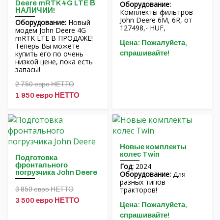
Deere mRTK 4G LTE В
Оборудование:
НАЛИЧИИ!
Комплекты фильтров
John Deere 6M, 6R, от
Оборудование:
Новый
127498,- HUF,
модем John Deere 4G
mRTK LTE В ПРОДАЖЕ!
Цена: Пожалуйста,
Теперь Вы можете
купить его по очень
спрашивайте!
низкой цене, пока есть
запасы!
2 750 евро НЕТТО
1 950 евро НЕТТО
Новые комплекты
колес Twin
Подготовка
фронтального
Год:
2024
погрузчика John Deere
Оборудование:
Для
разных типов
тракторов!
3 850 евро НЕТТО
3 500 евро НЕТТО
Цена: Пожалуйста,
спрашивайте!