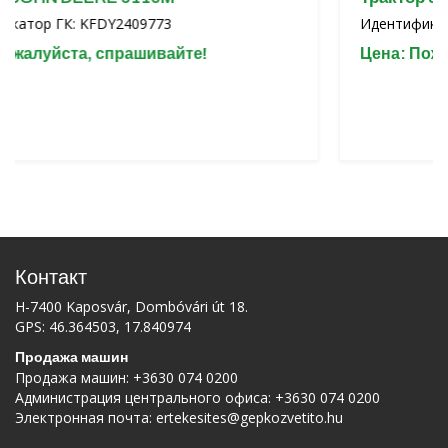
: KFDY2409773
Идентификатор ГК: KF
та, спрашивайте!
Цена: Пожалуйста, 
Контакт
H-7400 Kaposvár, Dombóvári út 18.
GPS: 46.364503, 17.840974
Продажа машин
Продажа машин:
+3630 074 0200
Администрация центрального офиса:
+3630 074 0200
Электронная почта:
ertekesites@gepkozvetito.hu