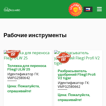
Электроинструменты
▼
Рабочие инструменты
▼
John Deere gépek
Рабочие инструменты
Тендер STS
Инструменты для работы Massey Ferguson
Massey Ferguson gépek
Запасные части
QUICKE Налобные жалюзи, аксессуары
Egyéb erőgépek
Гумик/Фелник
Повозки Fliegl
Тележка для переноса
Fliegl ULW 25
Разбрасыватель
Программа гарантированного выкупа
Идентификатор ГК:
Аксессуары Fliegl Agrocenter
удобрений Fliegl Profi
VMFG2580642
V2 tiger
Идентификатор ГК:
Наши услуги
Почвенная техника GÜTTLER
Цена: Пожалуйста,
VMFG2580662
спрашивайте!
Сервис
Мульчеры и дробилки MÜTHING
Цена: Пожалуйста,
спрашивайте!