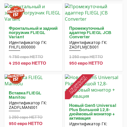
Финансирование
Вращающиеся балки MORENI
Карьера
Рабочие инструменты Quivogne
О нас
Почвенная техника LETÁK-LEKO
Фронтальный и задний
Промежуточный
погрузчик FLIEGL
адаптер FLIEGL JCB
Blog
Распылители KERTITOX
Variant
Converter
Идентификатор ГК:
Идентификатор ГК:
FHLFLI000000
ZADFLMJCB001
Свяжитесь с
Другие аксессуары
4 750 евро НЕТТО
1 250 евро НЕТТО
4 250 евро НЕТТО
950 евро НЕТТО
СПЕЦИАЛЬНОЕ
ПРЕДЛОЖЕНИЕ!
English
Magyar
Вставка FLIEGL
Manitou
Идентификатор ГК:
Новый Gen5 Universal
Deutsch
ZADFLMAN001
Plus Большой 12,8-
дюймовый монитор +
1 250 евро НЕТТО
активация
Română
Идентификатор ГК:
950 евро НЕТТО