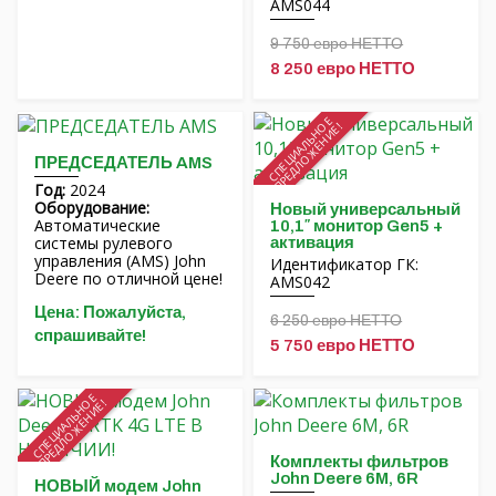
AMS044
Hrvatski
9 750 евро НЕТТО
8 250 евро НЕТТО
Čeština
СПЕЦИАЛЬНОЕ
Nederlands
ПРЕДЛОЖЕНИЕ!
ПРЕДСЕДАТЕЛЬ AMS
Français
Год:
2024
Оборудование:
Новый универсальный
Автоматические
10,1″ монитор Gen5 +
српски
системы рулевого
активация
управления (AMS) John
Идентификатор ГК:
Deere по отличной цене!
AMS042
Українська
Цена: Пожалуйста,
6 250 евро НЕТТО
спрашивайте!
5 750 евро НЕТТО
СПЕЦИАЛЬНОЕ
ПРЕДЛОЖЕНИЕ!
Комплекты фильтров
John Deere 6M, 6R
НОВЫЙ модем John