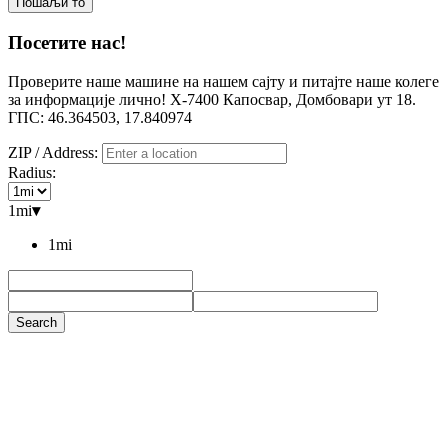
Посетите нас!
Проверите наше машине на нашем сајту и питајте наше колеге
за информације лично! Х-7400 Капосвар, Домбовари ут 18.
ГПС: 46.364503, 17.840974
ZIP / Address:
Radius:
1mi
▾
1mi