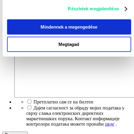
Е-маил*
*
Részletek megjelenítése
Број телефона*
*
Наслов*
*
Mindennek a megengedése
Шта вас занима?*
*
Megtagad
Порука*
*
Претплатио сам се на билтен
Дајем сагласност за обраду мојих података у
сврху слања електронских директних
маркетиншких порука. Контакт информације
контролора података можете пронаћи
овде
.