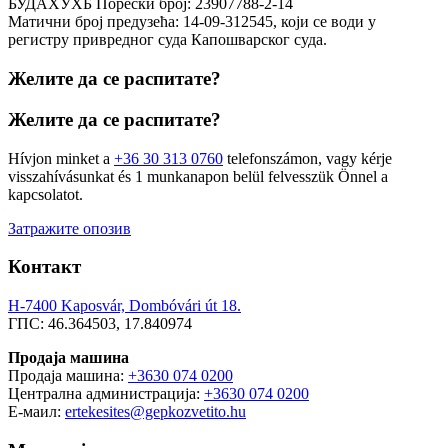
БУДАХУХБ Порески број: 23907788-2-14
Матични број предузећа: 14-09-312545, који се води у
регистру привредног суда Капошварског суда.
Желите да се распитате?
Желите да се распитате?
Hívjon minket a
+36 30 313 0760
telefonszámon, vagy kérje
visszahívásunkat és 1 munkanapon belül felvesszük Önnel a
kapcsolatot.
Затражите опозив
Контакт
H-7400 Kaposvár, Dombóvári út 18.
ГПС: 46.364503, 17.840974
Продаја машина
Продаја машина:
+3630 074 0200
Централна администрација:
+3630 074 0200
Е-маил:
ertekesites@gepkozvetito.hu