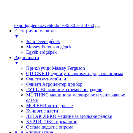
export@gepkozvetito.hu
+36 30 313 0760
Електричне машине
▼
John Deere gépek
Massey Ferguson gépek
Egyéb erőgépek
Радни алати
▼
Прикључци Massey Ferguson
QUICKE Предњи утоваривачи, додатна опрема
Флиегл аутомобили
Флиегл Агроцентер прибор
ГУТТЛЕР машине за земљане радове
MÜTHING машине за малчирање и уситњавање
сламе
МОРЕНИ рото дрљаче
Куивогне алати
ЛЕТАК-ЛЕКО машине за земљане радове
КЕРТИТОКС прскалице
Остала додатна опрема
АТК Апплицатион