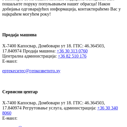
пошаљите поруку попуњавањем нашег обрасца! Након
добијања одговарајућих информација, контактираћемо Вас у
најкраћем могућем року!
Продаја машина
Х-7400 Капосвар, Домбовари ут 18. ГПС: 46.364503,
17.840974 Продаја машина:
+36 30 313 0760
Централна администрација:
+36 82 510 176
Е-маил:
ертекеситес@гепкозветито.ху
Сервисни центар
Х-7400 Капосвар, Домбовари ут 18. ГПС: 46.364503,
17.840974 Регрутовање услуга, администрација:
+36 30 340
8060
Е-маил: