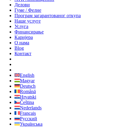
Делови
Гуме / Фелне
Програм загарантованог откупа
Наше услуге
Услуга
Финансирање
Каријера
О нама
Blog
Контакт
English
Magyar
Deutsch
Română
Hrvatski
Čeština
Nederlands
Français
Русский
Українська