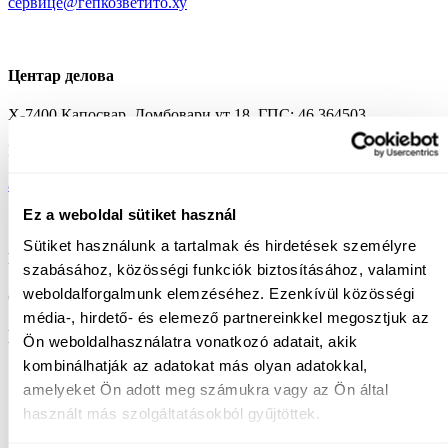
сервице@гепкозветито.ху
Центар делова
Х-7400 Капосвар, Домбовари ут 18. ГПС: 46.364503,
17.840974 Продаја делова, администрација:
+36 30 340 3200
Е-маил:
алкатресз@гепкозветито.ху
Ez a weboldal sütiket használ
Sütiket használunk a tartalmak és hirdetések személyre
Радно време
szabásához, közösségi funkciók biztosításához, valamint
weboldalforgalmunk elemzéséhez. Ezenkívül közösségi
Од понедељка до петка 8:00 – 16:30.
média-, hirdető- és elemező partnereinkkel megosztjuk az
Пишите нам!
Ön weboldalhasználatra vonatkozó adatait, akik
kombinálhatják az adatokat más olyan adatokkal,
Презиме
*
amelyeket Ön adott meg számukra vagy az Ön által
Име
*
használt más szolgáltatásokból gyűjtöttek.